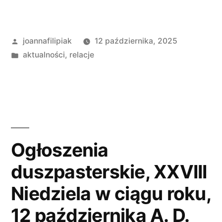
Opublikowane
joannafilipiak
12 października, 2025
przez
Opublikowano
aktualności
,
relacje
w
Ogłoszenia
duszpasterskie, XXVIII
Niedziela w ciągu roku,
12 października A. D.