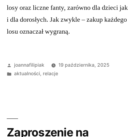
losy oraz liczne fanty, zarówno dla dzieci jak
i dla dorosłych. Jak zwykle – zakup każdego
losu oznaczał wygraną.
Opublikowane
joannafilipiak
19 października, 2025
przez
Opublikowano
aktualności
,
relacje
w
Zaproszenie na