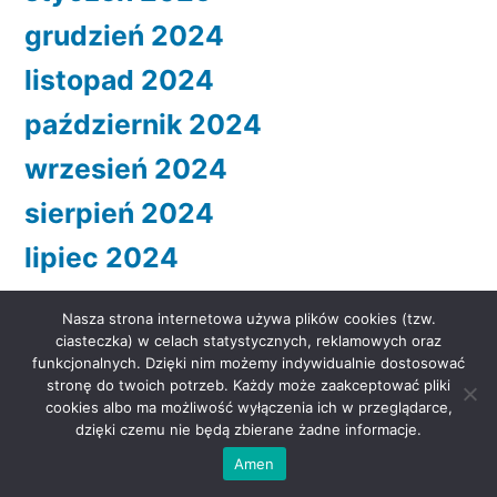
grudzień 2024
listopad 2024
październik 2024
wrzesień 2024
sierpień 2024
lipiec 2024
czerwiec 2024
Nasza strona internetowa używa plików cookies (tzw.
maj 2024
ciasteczka) w celach statystycznych, reklamowych oraz
funkcjonalnych. Dzięki nim możemy indywidualnie dostosować
kwiecień 2024
stronę do twoich potrzeb. Każdy może zaakceptować pliki
cookies albo ma możliwość wyłączenia ich w przeglądarce,
marzec 2024
dzięki czemu nie będą zbierane żadne informacje.
Amen
luty 2024