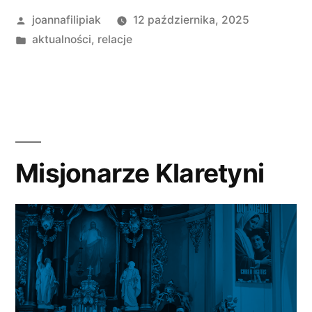
Opublikowane
joannafilipiak
12 października, 2025
przez
Opublikowano
aktualności
,
relacje
w
Misjonarze Klaretyni