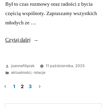
Był to czas rozmowy oraz radości z bycia
częścią wspólnoty. Zapraszamy wszystkich
młodych ze …
„5
Czytaj dalej
lat
Duszpasterstwa
Opublikowane
joannafilipiak
11 października, 2025
Młodzieży
przez
Opublikowano
aktualności
,
relacje
Młyn”
w
1
2
3
Stronicowanie