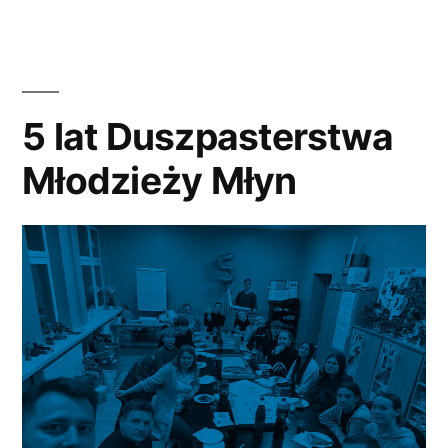
ciągu
roku,
12
października
5 lat Duszpasterstwa
A.
Młodzieży Młyn
D.
2025”