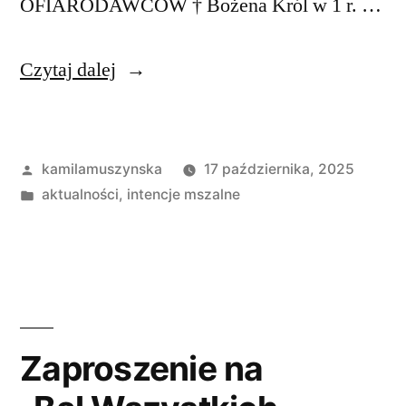
OFIARODAWCÓW † Bożena Król w 1 r. …
„Intencje
Czytaj dalej
mszalne
19-
Opublikowane
kamilamuszynska
17 października, 2025
26
przez
Opublikowano
aktualności
,
intencje mszalne
października
w
2025
r.”
Zaproszenie na