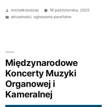
XXIX
Opublikowane
michalkolodziej
18 października, 2025
Niedziela
przez
Opublikowano
aktualności
,
ogłoszenia parafialne
w
w
ciągu
roku,
19
października
Międzynarodowe
A.
Koncerty Muzyki
D.
Organowej i
2025”
Kameralnej