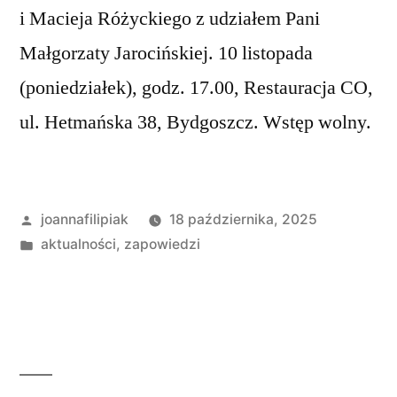
i Macieja Różyckiego z udziałem Pani
Małgorzaty Jarocińskiej. 10 listopada
(poniedziałek), godz. 17.00, Restauracja CO,
ul. Hetmańska 38, Bydgoszcz. Wstęp wolny.
Opublikowane
joannafilipiak
18 października, 2025
przez
Opublikowano
aktualności
,
zapowiedzi
w