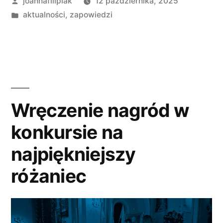
Opublikowane
joannafilipiak
12 października, 2025
przez
Opublikowano
aktualności
,
zapowiedzi
w
Wręczenie nagród w
konkursie na
najpiękniejszy
różaniec