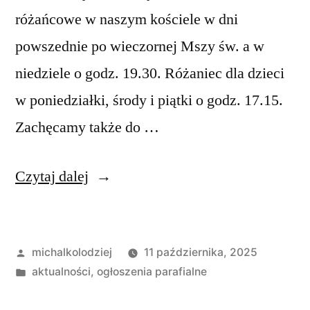
różańcowe w naszym kościele w dni
powszednie po wieczornej Mszy św. a w
niedziele o godz. 19.30. Różaniec dla dzieci
w poniedziałki, środy i piątki o godz. 17.15.
Zachęcamy także do …
„Ogłoszenia
Czytaj dalej
duszpasterskie,
XXVIII
Opublikowane
michalkolodziej
11 października, 2025
Niedziela
przez
Opublikowano
aktualności
,
ogłoszenia parafialne
w
w