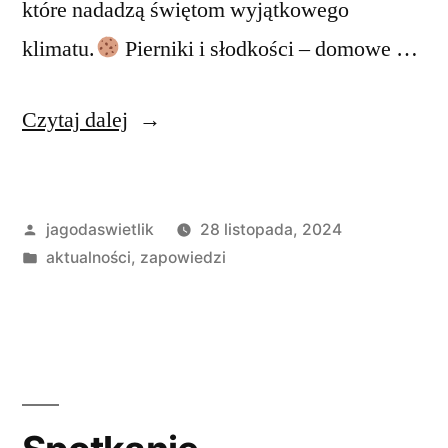
które nadadzą świętom wyjątkowego
klimatu.
Pierniki i słodkości – domowe …
„Jarmark
Czytaj dalej
przedświąteczny”
Opublikowane
jagodaswietlik
28 listopada, 2024
przez
Opublikowano
aktualności
,
zapowiedzi
w