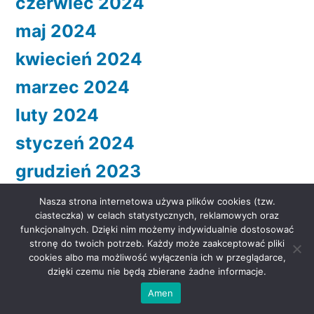
czerwiec 2024
maj 2024
kwiecień 2024
marzec 2024
luty 2024
styczeń 2024
grudzień 2023
listopad 2023
Nasza strona internetowa używa plików cookies (tzw.
ciasteczka) w celach statystycznych, reklamowych oraz
październik 2023
funkcjonalnych. Dzięki nim możemy indywidualnie dostosować
stronę do twoich potrzeb. Każdy może zaakceptować pliki
wrzesień 2023
cookies albo ma możliwość wyłączenia ich w przeglądarce,
dzięki czemu nie będą zbierane żadne informacje.
sierpień 2023
Amen
lipiec 2023