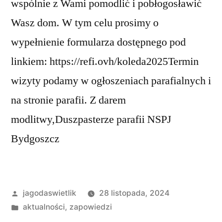
wspólnie z Wami pomodlić i pobłogosławić
Wasz dom. W tym celu prosimy o
wypełnienie formularza dostępnego pod
linkiem: https://refi.ovh/koleda2025Termin
wizyty podamy w ogłoszeniach parafialnych i
na stronie parafii. Z darem
modlitwy,Duszpasterze parafii NSPJ
Bydgoszcz
Opublikowane
jagodaswietlik
28 listopada, 2024
przez
Opublikowano
aktualności
,
zapowiedzi
w