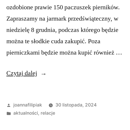
ozdobione prawie 150 paczuszek pierników.
Zapraszamy na jarmark przedświąteczny, w
niedzielę 8 grudnia, podczas którego będzie
można te słodkie cuda zakupić. Poza
pierniczkami będzie można kupić również …
„Piernikomania”
Czytaj dalej
Opublikowane
joannafilipiak
30 listopada, 2024
przez
Opublikowano
aktualności
,
relacje
w