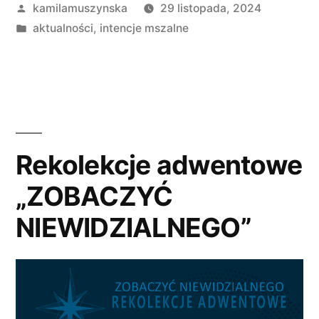
Opublikowane
kamilamuszynska
29 listopada, 2024
8
przez
Opublikowano
aktualności
,
intencje mszalne
grudnia
w
2024
r.”
Rekolekcje adwentowe
„ZOBACZYĆ
NIEWIDZIALNEGO”