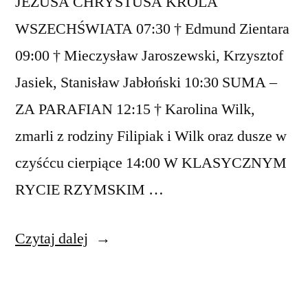
JEZUSA CHRYSTUSA KRÓLA
WSZECHŚWIATA 07:30 † Edmund Zientara
09:00 † Mieczysław Jaroszewski, Krzysztof
Jasiek, Stanisław Jabłoński 10:30 SUMA –
ZA PARAFIAN 12:15 † Karolina Wilk,
zmarli z rodziny Filipiak i Wilk oraz dusze w
czyśćcu cierpiące 14:00 W KLASYCZNYM
RYCIE RZYMSKIM …
„Intencje
Czytaj dalej
mszalne
24