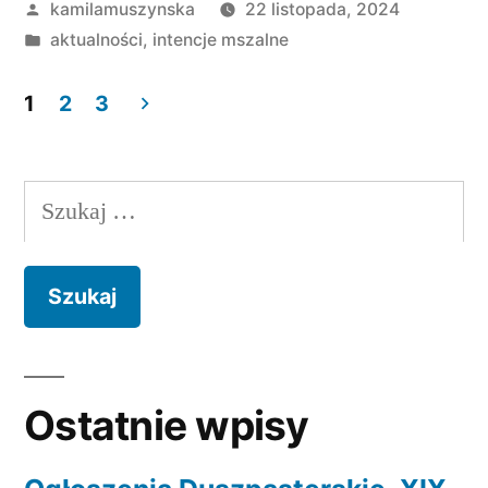
Opublikowane
kamilamuszynska
22 listopada, 2024
listopada
przez
Opublikowano
aktualności
,
intencje mszalne
–
w
1
1
2
3
Stronicowanie
grudnia
2024”
wpisów
Szukaj:
Ostatnie wpisy