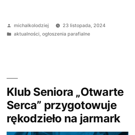
Opublikowane
michalkolodziej
23 listopada, 2024
przez
Opublikowano
aktualności
,
ogłoszenia parafialne
w
Klub Seniora „Otwarte
Serca” przygotowuje
rękodzieło na jarmark