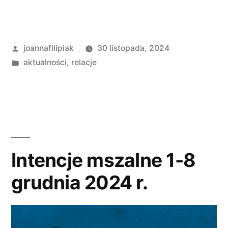
Opublikowane
joannafilipiak
30 listopada, 2024
przez
Opublikowano
aktualności
,
relacje
w
Intencje mszalne 1-8
grudnia 2024 r.