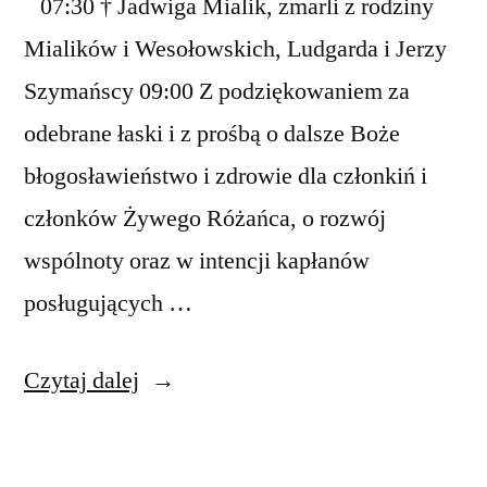
07:30 † Jadwiga Mialik, zmarli z rodziny
Mialików i Wesołowskich, Ludgarda i Jerzy
Szymańscy 09:00 Z podziękowaniem za
odebrane łaski i z prośbą o dalsze Boże
błogosławieństwo i zdrowie dla członkiń i
członków Żywego Różańca, o rozwój
wspólnoty oraz w intencji kapłanów
posługujących …
„Intencje
Czytaj dalej
mszalne
1-