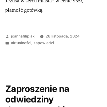
Jezusa w sercu miasta” w cenie 95zł,
płatność gotówką.
Opublikowane
joannafilipiak
28 listopada, 2024
przez
Opublikowano
aktualności
,
zapowiedzi
w
Zaproszenie na
odwiedziny