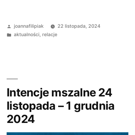
Opublikowane
joannafilipiak
22 listopada, 2024
przez
Opublikowano
aktualności
,
relacje
w
Intencje mszalne 24
listopada – 1 grudnia
2024