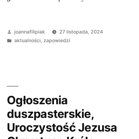
Opublikowane
joannafilipiak
27 listopada, 2024
przez
Opublikowano
aktualności
,
zapowiedzi
w
Ogłoszenia
duszpasterskie,
Uroczystość Jezusa