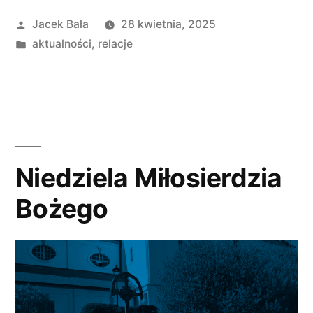
Opublikowane
Jacek Bała
28 kwietnia, 2025
przez
Opublikowano
aktualności
,
relacje
w
Niedziela Miłosierdzia
Bożego