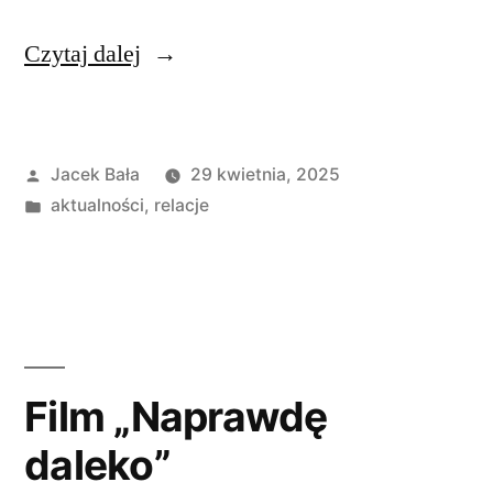
„Pielgrzymka
Czytaj dalej
„Bieszczadzkie
pętle
Opublikowane
Jacek Bała
29 kwietnia, 2025
i
przez
Opublikowano
aktualności
,
relacje
nie
w
tylko”
–
dzień
1”
Film „Naprawdę
daleko”