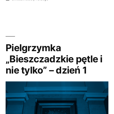
nie
w
tylko”
–
dzień
2”
Pielgrzymka
„Bieszczadzkie pętle i
nie tylko” – dzień 1