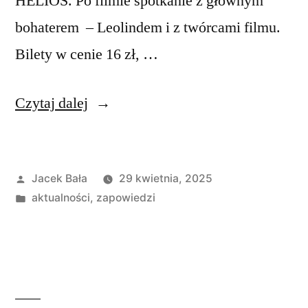
HELIOS. Po filmie spotkanie z głównym
bohaterem – Leolindem i z twórcami filmu.
Bilety w cenie 16 zł, …
„Film
Czytaj dalej
„Naprawdę
daleko””
Opublikowane
Jacek Bała
29 kwietnia, 2025
przez
Opublikowano
aktualności
,
zapowiedzi
w