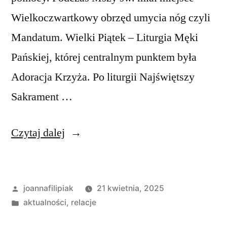
Wielkoczwartkowy obrzęd umycia nóg czyli
Mandatum. Wielki Piątek – Liturgia Męki
Pańskiej, której centralnym punktem była
Adoracja Krzyża. Po liturgii Najświętszy
Sakrament …
„Triduum
Czytaj dalej
Paschalne”
Opublikowane
joannafilipiak
21 kwietnia, 2025
przez
Opublikowano
aktualności
,
relacje
w