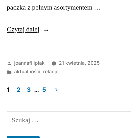
paczka z pełnym asortymentem …
„Święconka”
Czytaj dalej
Opublikowane
joannafilipiak
21 kwietnia, 2025
przez
Opublikowano
aktualności
,
relacje
w
1
2
3
…
5
Stronicowanie
wpisów
Szukaj: