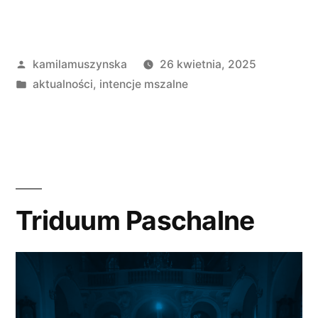
mszalne
27
Opublikowane
kamilamuszynska
26 kwietnia, 2025
kwietnia
przez
Opublikowano
aktualności
,
intencje mszalne
–
w
4
maja
2025
r.”
Triduum Paschalne