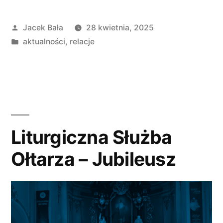
Opublikowane
Jacek Bała
28 kwietnia, 2025
przez
Opublikowano
aktualności
,
relacje
w
Liturgiczna Służba
Ołtarza – Jubileusz