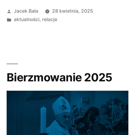
Opublikowane
Jacek Bała
28 kwietnia, 2025
przez
Opublikowano
aktualności
,
relacje
w
Bierzmowanie 2025