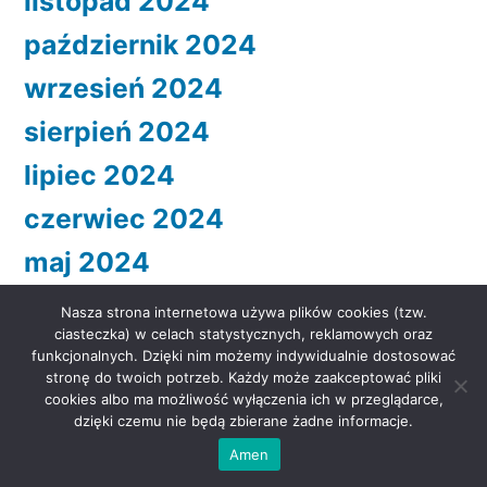
listopad 2024
październik 2024
wrzesień 2024
sierpień 2024
lipiec 2024
czerwiec 2024
maj 2024
kwiecień 2024
Nasza strona internetowa używa plików cookies (tzw.
ciasteczka) w celach statystycznych, reklamowych oraz
marzec 2024
funkcjonalnych. Dzięki nim możemy indywidualnie dostosować
stronę do twoich potrzeb. Każdy może zaakceptować pliki
luty 2024
cookies albo ma możliwość wyłączenia ich w przeglądarce,
dzięki czemu nie będą zbierane żadne informacje.
styczeń 2024
Amen
grudzień 2023