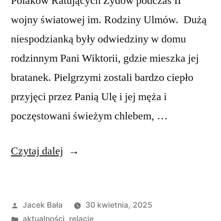
Polaków Ratujących Żydów podczas II
wojny światowej im. Rodziny Ulmów. Dużą
niespodzianką były odwiedziny w domu
rodzinnym Pani Wiktorii, gdzie mieszka jej
bratanek. Pielgrzymi zostali bardzo ciepło
przyjęci przez Panią Ulę i jej męża i
poczęstowani świeżym chlebem, …
„Pielgrzymka
Czytaj dalej
„Bieszczadzkie
pętle
Opublikowane
Jacek Bała
30 kwietnia, 2025
i
przez
Opublikowano
aktualności
,
relacje