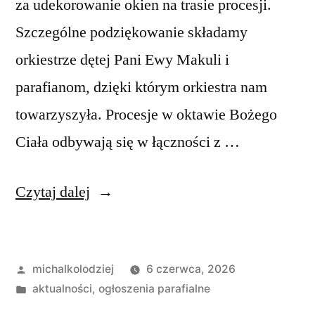
za udekorowanie okien na trasie procesji.
Szczególne podziękowanie składamy
orkiestrze dętej Pani Ewy Makuli i
parafianom, dzięki którym orkiestra nam
towarzyszyła. Procesje w oktawie Bożego
Ciała odbywają się w łączności z …
„Ogłoszenia
Czytaj dalej
Duszpasterskie,
X
Opublikowane
michalkolodziej
6 czerwca, 2026
Niedziela
przez
Opublikowano
aktualności
,
ogłoszenia parafialne
w
w