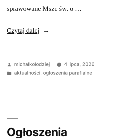
sprawowane Msze św. o …
„Ogłoszenia
Czytaj dalej
Duszpasterskie,
XIV
Opublikowane
michalkolodziej
4 lipca, 2026
Niedziela
przez
Opublikowano
aktualności
,
ogłoszenia parafialne
w
w
ciągu
roku,
5
lipca
Ogłoszenia