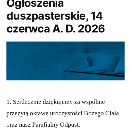
Ogłoszenia
A.
duszpasterskie, 14
D.
czerwca A. D. 2026
2026”
1. Serdecznie dziękujemy za wspólnie
przeżytą oktawę uroczystości Bożego Ciała
oraz nasz Parafialny Odpust.