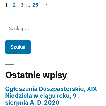
ciągu
1
2
3
…
25
Stronicowanie
Roku,
7
wpisów
Szukaj:
czerwca
A.
D.
2026”
Ostatnie wpisy
Ogłoszenia Duszpasterskie, XIX
Niedziela w ciągu roku, 9
sierpnia A. D. 2026