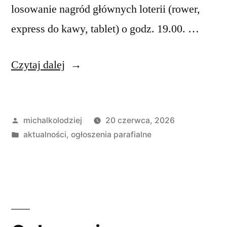
losowanie nagród głównych loterii (rower,
express do kawy, tablet) o godz. 19.00. …
„Ogłoszenia
Czytaj dalej
Duszpasterskie,
XII
Opublikowane
michalkolodziej
20 czerwca, 2026
Niedziela
przez
Opublikowano
aktualności
,
ogłoszenia parafialne
w
w
ciągu
roku,
21
czerwca