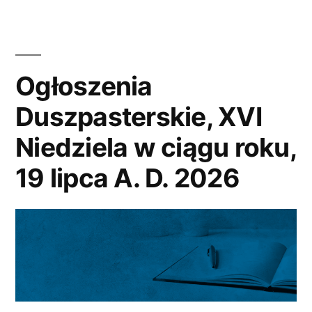
roku,
26
lipca
Ogłoszenia
A.
Duszpasterskie, XVI
D.
Niedziela w ciągu roku,
2026”
19 lipca A. D. 2026