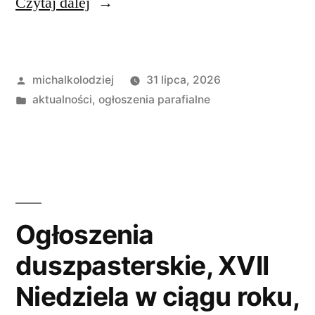
„Ogłoszenia
Czytaj dalej
Duszpasterskie,
XVIII
Opublikowane
michalkolodziej
31 lipca, 2026
Niedziela
przez
Opublikowano
aktualności
,
ogłoszenia parafialne
w
w
ciągu
roku,
2
sierpnia
Ogłoszenia
A.
duszpasterskie, XVII
D.
Niedziela w ciągu roku,
2026”