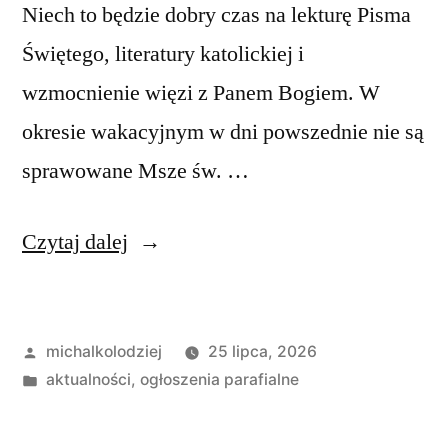
Niech to będzie dobry czas na lekturę Pisma
Świętego, literatury katolickiej i
wzmocnienie więzi z Panem Bogiem. W
okresie wakacyjnym w dni powszednie nie są
sprawowane Msze św. …
„Ogłoszenia
Czytaj dalej
duszpasterskie,
XVII
Opublikowane
michalkolodziej
25 lipca, 2026
Niedziela
przez
Opublikowano
aktualności
,
ogłoszenia parafialne
w
w
ciągu