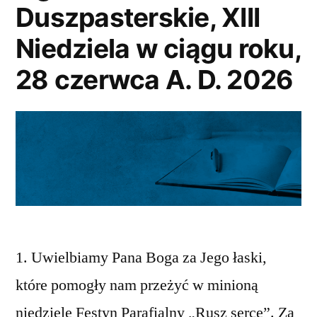
A.
Duszpasterskie, XIII
D.
Niedziela w ciągu roku,
2026”
28 czerwca A. D. 2026
1. Uwielbiamy Pana Boga za Jego łaski,
które pomogły nam przeżyć w minioną
niedzielę Festyn Parafialny „Rusz serce”. Za