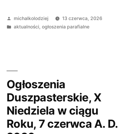
14
Opublikowane
michalkolodziej
13 czerwca, 2026
czerwca
przez
Opublikowano
aktualności
,
ogłoszenia parafialne
A.
w
D.
2026”
Ogłoszenia
Duszpasterskie, X
Niedziela w ciągu
Roku, 7 czerwca A. D.