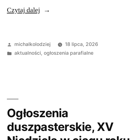
„Ogłoszenia
Czytaj dalej
Duszpasterskie,
XVI
Opublikowane
michalkolodziej
18 lipca, 2026
Niedziela
przez
Opublikowano
aktualności
,
ogłoszenia parafialne
w
w
ciągu
roku,
19
lipca
Ogłoszenia
A.
duszpasterskie, XV
D.