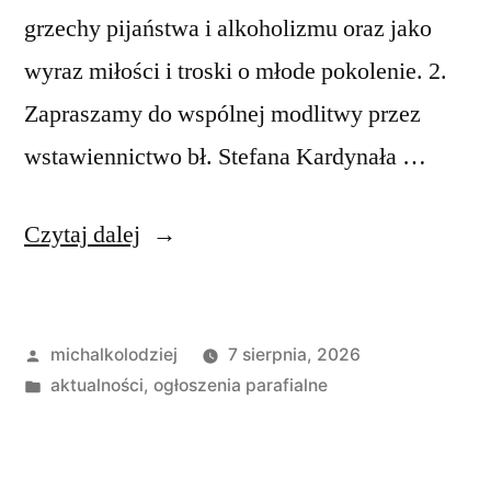
grzechy pijaństwa i alkoholizmu oraz jako
wyraz miłości i troski o młode pokolenie. 2.
Zapraszamy do wspólnej modlitwy przez
wstawiennictwo bł. Stefana Kardynała …
„Ogłoszenia
Czytaj dalej
Duszpasterskie,
XIX
Opublikowane
michalkolodziej
7 sierpnia, 2026
Niedziela
przez
Opublikowano
aktualności
,
ogłoszenia parafialne
w
w
ciągu
roku,