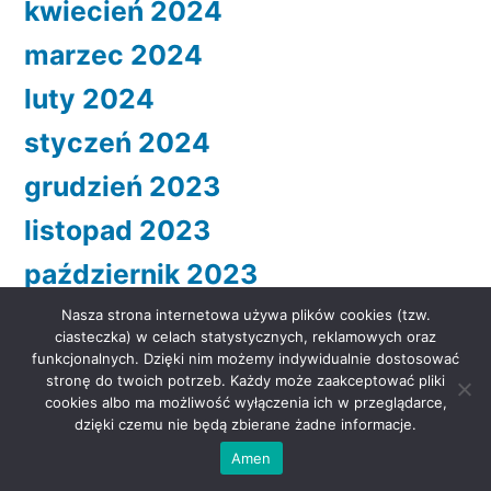
kwiecień 2024
marzec 2024
luty 2024
styczeń 2024
grudzień 2023
listopad 2023
październik 2023
wrzesień 2023
Nasza strona internetowa używa plików cookies (tzw.
ciasteczka) w celach statystycznych, reklamowych oraz
sierpień 2023
funkcjonalnych. Dzięki nim możemy indywidualnie dostosować
stronę do twoich potrzeb. Każdy może zaakceptować pliki
lipiec 2023
cookies albo ma możliwość wyłączenia ich w przeglądarce,
dzięki czemu nie będą zbierane żadne informacje.
czerwiec 2023
Amen