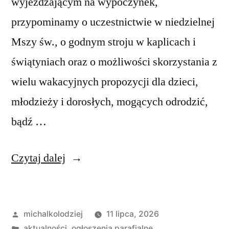
wyjeżdżającym na wypoczynek,
przypominamy o uczestnictwie w niedzielnej
Mszy św., o godnym stroju w kaplicach i
świątyniach oraz o możliwości skorzystania z
wielu wakacyjnych propozycji dla dzieci,
młodzieży i dorosłych, mogących odrodzić,
bądź …
„Ogłoszenia
Czytaj dalej
duszpasterskie,
XV
Opublikowane
michalkolodziej
11 lipca, 2026
Niedziela
przez
Opublikowano
aktualności
,
ogłoszenia parafialne