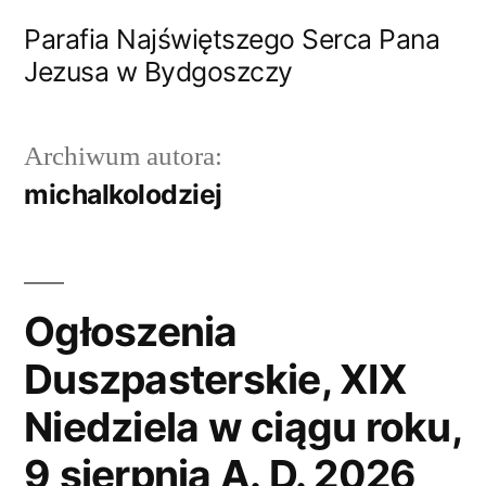
Przejdź
Parafia Najświętszego Serca Pana
do
Jezusa w Bydgoszczy
treści
Archiwum autora:
michalkolodziej
Ogłoszenia
Duszpasterskie, XIX
Niedziela w ciągu roku,
9 sierpnia A. D. 2026