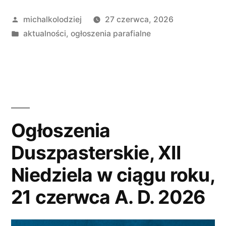
XIII
Opublikowane
michalkolodziej
27 czerwca, 2026
Niedziela
przez
Opublikowano
aktualności
,
ogłoszenia parafialne
w
w
ciągu
roku,
28
czerwca
Ogłoszenia
A.
Duszpasterskie, XII
D.
Niedziela w ciągu roku,
2026”
21 czerwca A. D. 2026