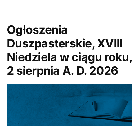
9
sierpnia
Ogłoszenia
A.
Duszpasterskie, XVIII
D.
Niedziela w ciągu roku,
2026”
2 sierpnia A. D. 2026