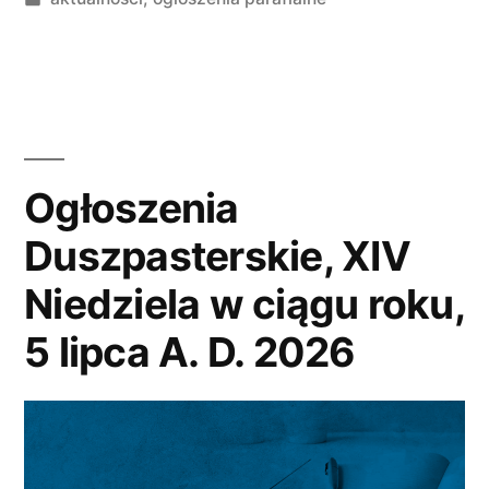
w
w
ciągu
roku,
12
lipca
Ogłoszenia
A.
Duszpasterskie, XIV
D.
Niedziela w ciągu roku,
2026”
5 lipca A. D. 2026