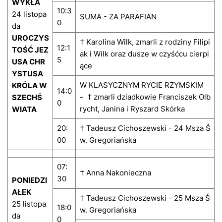
WYKŁA
10:3
24 listopa
SUMA - ZA PARAFIAN
0
da
UROCZYS
† Karolina Wilk, zmarli z rodziny Filipi
12:1
TOŚĆ JEZ
ak i Wilk oraz dusze w czyśćcu cierpi
5
USA CHR
ące
YSTUSA
W KLASYCZNYM RYCIE RZYMSKIM
KRÓLA W
14:0
- † zmarli dziadkowie Franciszek Olb
SZECHŚ
0
rycht, Janina i Ryszard Skórka
WIATA
20:
† Tadeusz Cichoszewski - 24 Msza Ś
00
w. Gregoriańska
07:
† Anna Nakonieczna
30
PONIEDZI
AŁEK
† Tadeusz Cichoszewski - 25 Msza Ś
25 listopa
18:0
w. Gregoriańska
da
0