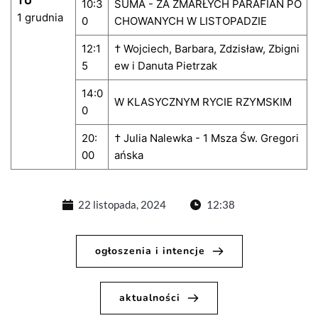
TU
10:3
SUMA - ZA ZMARŁYCH PARAFIAN PO
1 grudnia
0
CHOWANYCH W LISTOPADZIE
12:1
† Wojciech, Barbara, Zdzisław, Zbigni
5
ew i Danuta Pietrzak
14:0
W KLASYCZNYM RYCIE RZYMSKIM
0
20:
† Julia Nalewka - 1 Msza Św. Gregori
00
ańska
22 listopada, 2024
12:38
ogłoszenia i intencje
aktualności