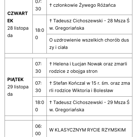
07:
† członkowie Żywego Różańca
30
CZWART
EK
† Tadeusz Cichoszewski - 28 Msza Ś
28 listopa
w. Gregoriańska
18:0
da
0
O uzdrowienie wszelkich chorób dus
zy i ciała
07:
† Helena i Łucjan Nowak oraz zmarli
30
rodzice z obojga stron
PIĄTEK
07:
† Stefan Kończal w 15 r. śm. oraz zma
29 listopa
30
rli rodzice Wiktoria i Bolesław
da
18:0
† Tadeusz Cichoszewski - 29 Msza Ś
0
w. Gregoriańska
06:
W KLASYCZNYM RYCIE RZYMSKIM
00