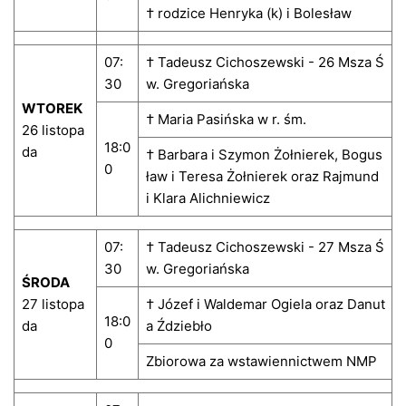
† rodzice Henryka (k) i Bolesław
07:
† Tadeusz Cichoszewski - 26 Msza Ś
30
w. Gregoriańska
WTOREK
† Maria Pasińska w r. śm.
26 listopa
18:0
da
† Barbara i Szymon Żołnierek, Bogus
0
ław i Teresa Żołnierek oraz Rajmund
i Klara Alichniewicz
07:
† Tadeusz Cichoszewski - 27 Msza Ś
30
w. Gregoriańska
ŚRODA
27 listopa
† Józef i Waldemar Ogiela oraz Danut
18:0
da
a Ździebło
0
Zbiorowa za wstawiennictwem NMP