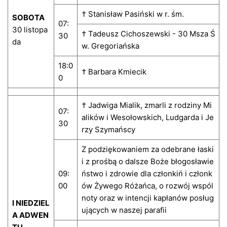
† Stanisław Pasiński w r. śm.
SOBOTA
07:
30 listopa
† Tadeusz Cichoszewski - 30 Msza Ś
30
da
w. Gregoriańska
18:0
† Barbara Kmiecik
0
† Jadwiga Mialik, zmarli z rodziny Mi
07:
alików i Wesołowskich, Ludgarda i Je
30
rzy Szymańscy
Z podziękowaniem za odebrane łaski
i z prośbą o dalsze Boże błogosławie
09:
ństwo i zdrowie dla członkiń i członk
00
ów Żywego Różańca, o rozwój wspól
noty oraz w intencji kapłanów posług
I NIEDZIEL
ujących w naszej parafii
A ADWEN