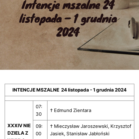
Intencje mszalne 24 
listopada – 1 grudnia 
2024
INTENCJE MSZALNE 24 listopada - 1 grudnia 2024
07:
† Edmund Zientara
30
XXXIV NIE
09:
† Mieczysław Jaroszewski, Krzysztof
DZIELA Z
00
Jasiek, Stanisław Jabłoński