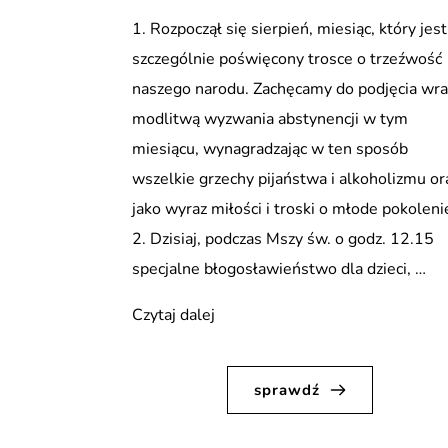
1. Rozpoczął się sierpień, miesiąc, który jest
szczególnie poświęcony trosce o trzeźwość
naszego narodu. Zachęcamy do podjęcia wra
modlitwą wyzwania abstynencji w tym
miesiącu, wynagradzając w ten sposób
wszelkie grzechy pijaństwa i alkoholizmu or
jako wyraz miłości i troski o młode pokoleni
2. Dzisiaj, podczas Mszy św. o godz. 12.15
specjalne błogosławieństwo dla dzieci, …
„Ogłoszenia
Czytaj dalej
Duszpasterskie,
XVIII
sprawdź
Niedziela
w