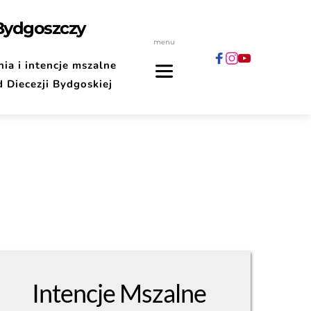
 Bydgoszczy
menu
ia i intencje mszalne
d Diecezji Bydgoskiej
Intencje Mszalne