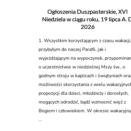
ciągu
Ogłoszenia Duszpasterskie, XVI
roku,
Niedziela w ciągu roku, 19 lipca A. D
2
2026
sierpnia
A.
1. Wszystkim korzystającym z czasu wakacji,
D.
przybyłym do naszej Parafii, jak i
2026”
wyjeżdżającym na wypoczynek, przypomina
o uczestnictwie w niedzielnej Mszy św., o
godnym stroju w kaplicach i świątyniach ora
możliwości skorzystania z wielu wakacyjnyc
propozycji dla dzieci, młodzieży i dorosłych,
mogących odrodzić, bądź wzmocnić więź z
Bogiem i człowiekiem. W okresie wakacyjn
…