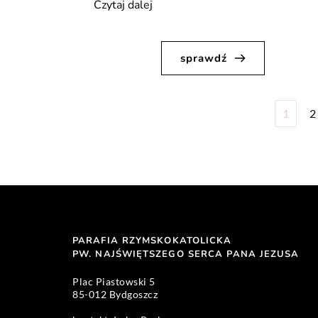
„Ogłoszenia
Czytaj dalej
Duszpasterskie,
XVI
sprawdź
Niedziela
w
ciągu
1
2
roku,
19
lipca
A.
D.
2026”
PARAFIA RZYMSKOKATOLICKA
PW. NAJŚWIĘTSZEGO SERCA PANA JEZUSA 
Plac Piastowski 5 
85-012 Bydgoszcz