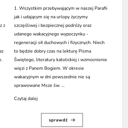
1. Wszystkim przebywającym w naszej Parafii
jak i udającym się na urlopy życzymy
z z
szczęśliwej i bezpiecznej podróży oraz
udanego wakacyjnego wypoczynku -
regeneracji sił duchowych i fizycznych. Niech
az
to będzie dobry czas na lekturę Pisma
e.
Świętego, literatury katolickiej i wzmocnienie
więzi z Panem Bogiem. W okresie
wakacyjnym w dni powszednie nie są
sprawowane Msze św. …
„Ogłoszenia
Czytaj dalej
duszpasterskie,
XVII
sprawdź
Niedziela