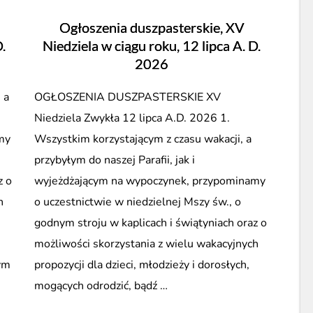
w
Ogłoszenia duszpasterskie, XV
ciągu
.
Niedziela w ciągu roku, 12 lipca A. D.
roku,
2026
26
lipca
 a
OGŁOSZENIA DUSZPASTERSKIE XV
A.
Niedziela Zwykła 12 lipca A.D. 2026 1.
D.
my
Wszystkim korzystającym z czasu wakacji, a
2026”
przybyłym do naszej Parafii, jak i
z o
wyjeżdżającym na wypoczynek, przypominamy
h
o uczestnictwie w niedzielnej Mszy św., o
godnym stroju w kaplicach i świątyniach oraz o
możliwości skorzystania z wielu wakacyjnych
ym
propozycji dla dzieci, młodzieży i dorosłych,
mogących odrodzić, bądź …