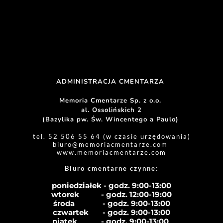
ADMINISTRACJA CMENTARZA 
Memoria Cmentarze Sp. z o.o. 
al. Ossolińskich 2
(Bazylika pw. Św. Wincentego a Paulo) 
tel. 52 506 55 64 (w czasie urzędowania)
biuro
@memoriacmentarze.com
www.memoriacmentarze.com
Biuro cmentarne czynne: 
poniedziałek - godz. 9:00-13:00
wtorek           - godz. 12:00-19:00
środa              - godz. 
9:00-13:00
czwartek       - godz. 
9:00-13:00
piątek            - godz. 
9:00-13:00