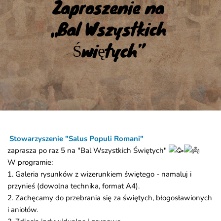
Zaproszenie na 
„Bal Wszystkich 
Świętych”
Stowarzyszenie "Salus Populi Romani"
z
aprasza po raz 5
na "Bal Wszystkich Świętych"
W programie:
1. Galeria rysunków z wizerunkiem świętego - namaluj i
przynieś (dowolna technika, format A4).
2. Zachęcamy do przebrania się za świętych, błogosławionych
i aniołów.