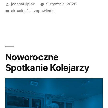
Opublikowane
joannafilipiak
9 stycznia, 2026
przez
Opublikowano
aktualności
,
zapowiedzi
w
Noworoczne
Spotkanie Kolejarzy