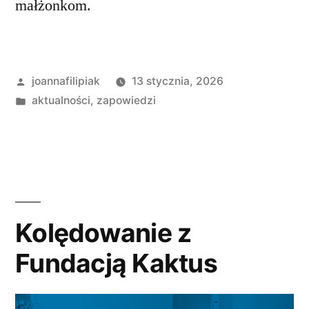
małżonkom.
Opublikowane
joannafilipiak
13 stycznia, 2026
przez
Opublikowano
aktualności
,
zapowiedzi
w
Kolędowanie z
Fundacją Kaktus