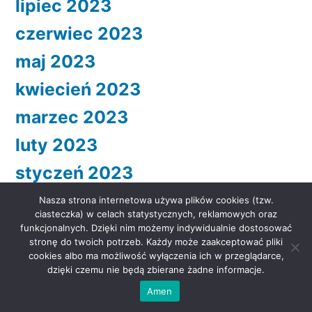
lipiec 2023
czerwiec 2023
maj 2023
kwiecień 2023
marzec 2023
luty 2023
styczeń 2023
grudzień 2022
Nasza strona internetowa używa plików cookies (tzw.
ciasteczka) w celach statystycznych, reklamowych oraz
listopad 2022
funkcjonalnych. Dzięki nim możemy indywidualnie dostosować
stronę do twoich potrzeb. Każdy może zaakceptować pliki
październik 2022
cookies albo ma możliwość wyłączenia ich w przeglądarce,
dzięki czemu nie będą zbierane żadne informacje.
wrzesień 2022
Amen