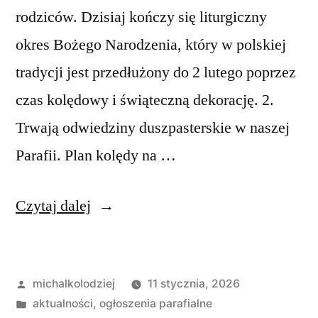
rodziców. Dzisiaj kończy się liturgiczny
okres Bożego Narodzenia, który w polskiej
tradycji jest przedłużony do 2 lutego poprzez
czas kolędowy i świąteczną dekorację. 2.
Trwają odwiedziny duszpasterskie w naszej
Parafii. Plan kolędy na …
„Ogłoszenia
Czytaj dalej
duszpasterskie,
Niedziela
Opublikowane
michalkolodziej
11 stycznia, 2026
Chrztu
przez
Opublikowano
aktualności
,
ogłoszenia parafialne
Pańskiego,