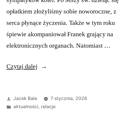
opłatkiem złożyliśmy sobie noworoczne, z
serca płynące życzenia. Także w tym roku
śpiewie akompaniował Franek grający na
elektronicznych organach. Natomiast …
„Noworoczne
Czytaj dalej
Spotkanie
Kolejarzy”
Opublikowane
Jacek Bała
7 stycznia, 2026
przez
Opublikowano
aktualności
,
relacje
w