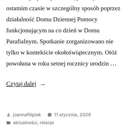
ostatnim czasie w szczególny sposób poprzez
działalność Domu Dziennej Pomocy
funkcjonującym na co dzień w Domu
Parafialnym. Spotkanie zorganizowano nie
tylko w kontekście okołoświątecznym. Otóż
powołana w roku setnej rocznicy urodzin …
„Kolędowanie
Czytaj dalej
z
Fundacją
Opublikowane
joannafilipiak
11 stycznia, 2026
Kaktus”
przez
Opublikowano
aktualności
,
relacje