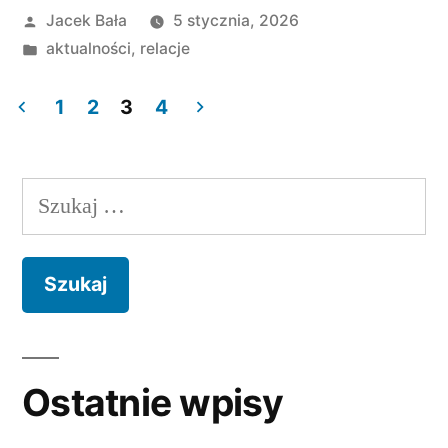
Opublikowane
Jacek Bała
5 stycznia, 2026
przez
Opublikowano
aktualności
,
relacje
w
1
2
3
4
Stronicowanie
wpisów
Szukaj:
Ostatnie wpisy