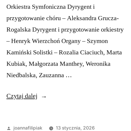
Orkiestra Symfoniczna Dyrygent i
przygotowanie chóru – Aleksandra Grucza-
Rogalska Dyrygent i przygotowanie orkiestry
– Henryk Wierzchoń Organy – Szymon
Kamiński Solistki – Rozalia Ciaciuch, Marta
Kubiak, Małgorzata Manthey, Weronika
Niedbalska, Zauzanna …
„Zaproszenie
Czytaj dalej
na
koncert
Opublikowane
joannafilipiak
13 stycznia, 2026
kolęd”