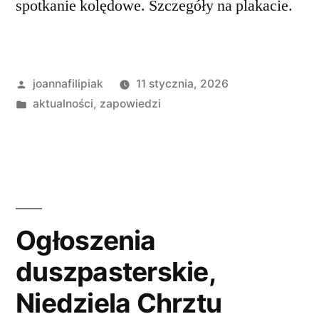
spotkanie kolędowe. Szczegóły na plakacie.
Opublikowane
joannafilipiak
11 stycznia, 2026
przez
Opublikowano
aktualności
,
zapowiedzi
w
Ogłoszenia
duszpasterskie,
Niedziela Chrztu