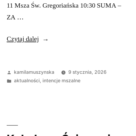
11 Msza Św. Gregoriańska 10:30 SUMA –
ZA …
„Intencje
Czytaj dalej
mszalne
11-
Opublikowane
kamilamuszynska
9 stycznia, 2026
18
przez
Opublikowano
aktualności
,
intencje mszalne
stycznia
w
2026
r.”