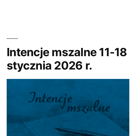
w
11
stycznia
A.
D.
Intencje mszalne 11-18
2025”
stycznia 2026 r.