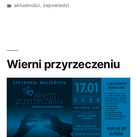
przez
Opublikowano
aktualności
,
zapowiedzi
w
Wierni przyrzeczeniu