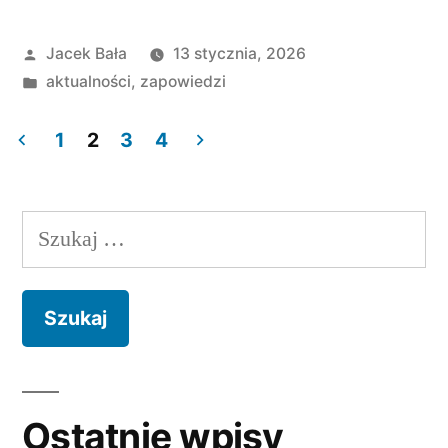
Opublikowane
Jacek Bała
13 stycznia, 2026
przez
Opublikowano
aktualności
,
zapowiedzi
w
1
2
3
4
Stronicowanie
wpisów
Szukaj:
Ostatnie wpisy