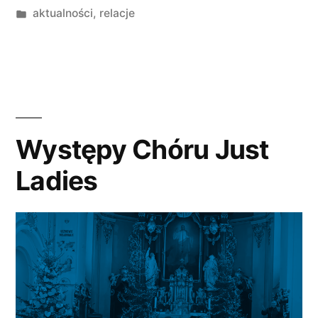
przez
Opublikowano
aktualności
,
relacje
w
Występy Chóru Just
Ladies