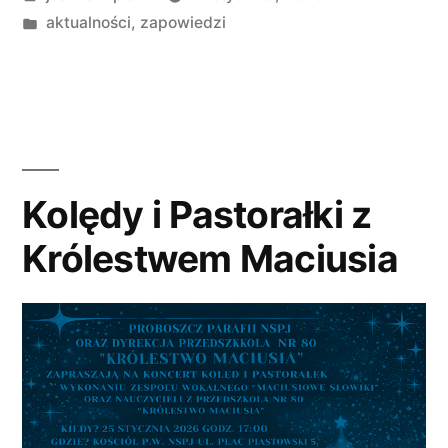
przez
Opublikowano
aktualności
,
zapowiedzi
w
Kolędy i Pastorałki z
Królestwem Maciusia