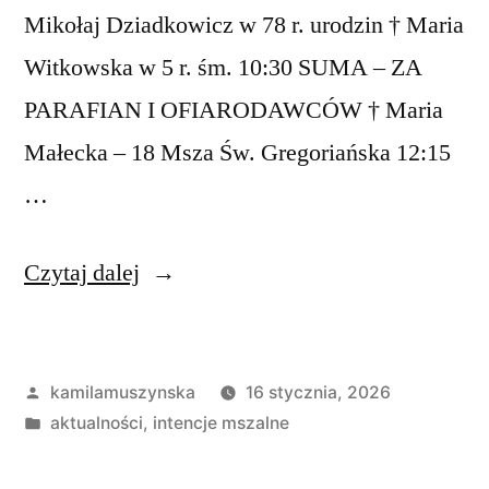
Mikołaj Dziadkowicz w 78 r. urodzin † Maria
Witkowska w 5 r. śm. 10:30 SUMA – ZA
PARAFIAN I OFIARODAWCÓW † Maria
Małecka – 18 Msza Św. Gregoriańska 12:15
…
„Intencje
Czytaj dalej
mszalne
18-
Opublikowane
kamilamuszynska
16 stycznia, 2026
25
przez
Opublikowano
aktualności
,
intencje mszalne
stycznia
w
2026