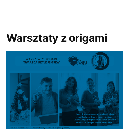
r.”
Warsztaty z origami