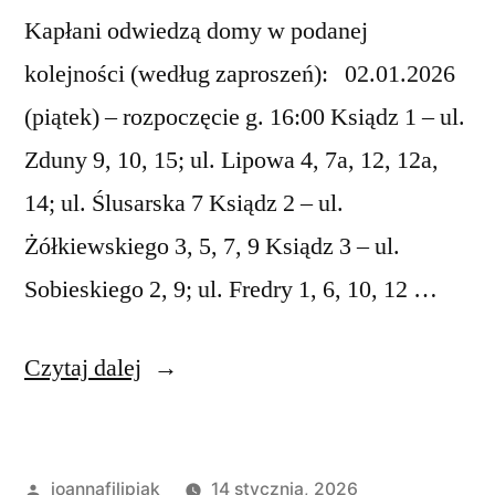
Kapłani odwiedzą domy w podanej
kolejności (według zaproszeń): 02.01.2026
(piątek) – rozpoczęcie g. 16:00 Ksiądz 1 – ul.
Zduny 9, 10, 15; ul. Lipowa 4, 7a, 12, 12a,
14; ul. Ślusarska 7 Ksiądz 2 – ul.
Żółkiewskiego 3, 5, 7, 9 Ksiądz 3 – ul.
Sobieskiego 2, 9; ul. Fredry 1, 6, 10, 12 …
„Plan
Czytaj dalej
kolędy”
Opublikowane
joannafilipiak
14 stycznia, 2026