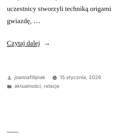
uczestnicy stworzyli techniką origami
gwiazdę, …
„Warsztaty
Czytaj dalej
z
origami”
Opublikowane
joannafilipiak
15 stycznia, 2026
przez
Opublikowano
aktualności
,
relacje
w