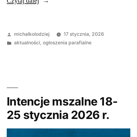
„Ogłoszenia
Czytaj dalej
Duszpasterskie,
II
Opublikowane
michalkolodziej
17 stycznia, 2026
Niedziela
przez
Opublikowano
aktualności
,
ogłoszenia parafialne
Zwykła
w
18
stycznia
A.
D.
Intencje mszalne 18-
2026”
25 stycznia 2026 r.