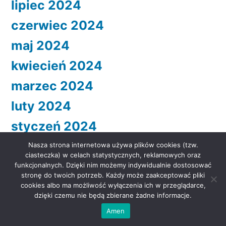
lipiec 2024
czerwiec 2024
maj 2024
kwiecień 2024
marzec 2024
luty 2024
styczeń 2024
grudzień 2023
Nasza strona internetowa używa plików cookies (tzw.
ciasteczka) w celach statystycznych, reklamowych oraz
listopad 2023
funkcjonalnych. Dzięki nim możemy indywidualnie dostosować
stronę do twoich potrzeb. Każdy może zaakceptować pliki
październik 2023
cookies albo ma możliwość wyłączenia ich w przeglądarce,
dzięki czemu nie będą zbierane żadne informacje.
wrzesień 2023
Amen