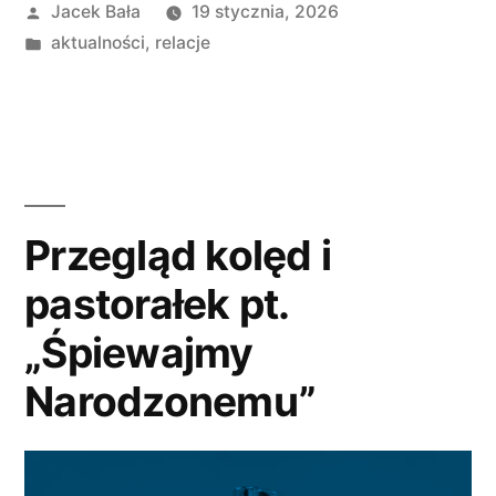
Opublikowane
Jacek Bała
19 stycznia, 2026
przez
Opublikowano
aktualności
,
relacje
w
Przegląd kolęd i
pastorałek pt.
„Śpiewajmy
Narodzonemu”