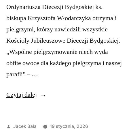
Ordynariusza Diecezji Bydgoskiej ks.
biskupa Krzysztofa Włodarczyka otrzymali
pielgrzymi, którzy nawiedzili wszystkie
Kościoły Jubileuszowe Diecezji Bydgoskiej.
„Wspólne pielgrzymowanie niech wyda
obfite owoce dla każdego pielgrzyma i naszej
parafii” – …
„Spotkanie
Czytaj dalej
„Pielgrzymi
Nadziei””
Opublikowane
Jacek Bała
19 stycznia, 2026