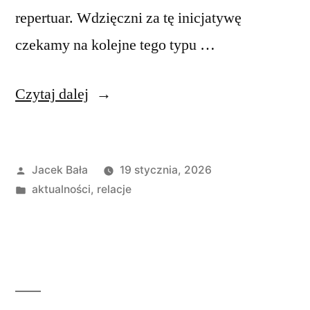
repertuar. Wdzięczni za tę inicjatywę
czekamy na kolejne tego typu …
„Przegląd
Czytaj dalej
kolęd
i
Opublikowane
Jacek Bała
19 stycznia, 2026
pastorałek
przez
Opublikowano
aktualności
,
relacje
pt.
w
„Śpiewajmy
Narodzonemu””