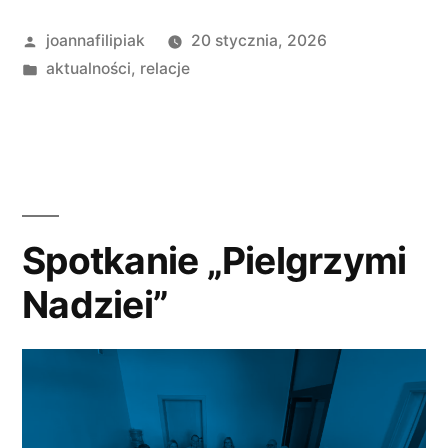
u
Opublikowane
joannafilipiak
20 stycznia, 2026
seniorów
przez
Opublikowano
aktualności
,
relacje
z
w
Domu
Dziennej
Pomocy
Oaza?”
Spotkanie „Pielgrzymi
Nadziei”