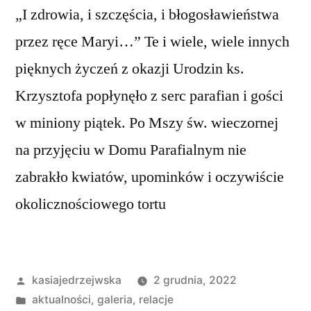
„I zdrowia, i szczęścia, i błogosławieństwa
przez ręce Maryi…” Te i wiele, wiele innych
pięknych życzeń z okazji Urodzin ks.
Krzysztofa popłynęło z serc parafian i gości
w miniony piątek. Po Mszy św. wieczornej
na przyjęciu w Domu Parafialnym nie
zabrakło kwiatów, upominków i oczywiście
okolicznościowego tortu
Opublikowane
kasiajedrzejwska
2 grudnia, 2022
przez
Opublikowano
aktualności
,
galeria
,
relacje