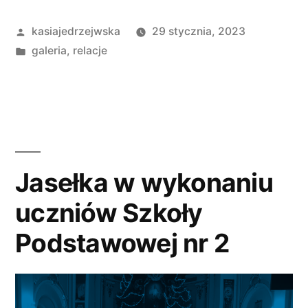
ks.
Opublikowane
kasiajedrzejwska
29 stycznia, 2023
prałata
przez
Opublikowano
galeria
,
relacje
Zygmunta
w
Trybowskiego”
Jasełka w wykonaniu
uczniów Szkoły
Podstawowej nr 2