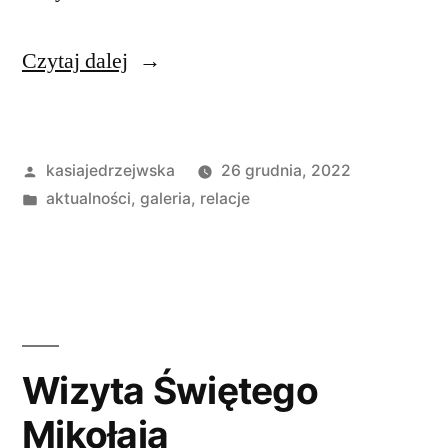
„Wśród
Czytaj dalej
Nocnej
Ciszy
Opublikowane
kasiajedrzejwska
26 grudnia, 2022
…”
przez
Opublikowano
aktualności
,
galeria
,
relacje
w
Wizyta Świętego
Mikołaja