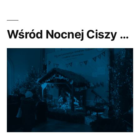
nr
2”
Wśród Nocnej Ciszy …