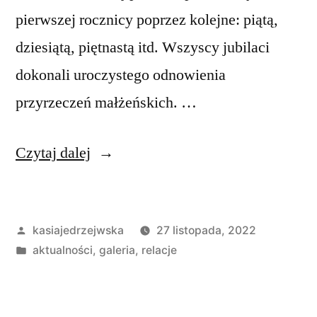
pierwszej rocznicy poprzez kolejne: piątą,
dziesiątą, piętnastą itd. Wszyscy jubilaci
dokonali uroczystego odnowienia
przyrzeczeń małżeńskich. …
„I
Czytaj dalej
ślubuję
Ci
Opublikowane
kasiajedrzejwska
27 listopada, 2022
miłość,
przez
Opublikowano
aktualności
,
galeria
,
relacje
wierność
w
i