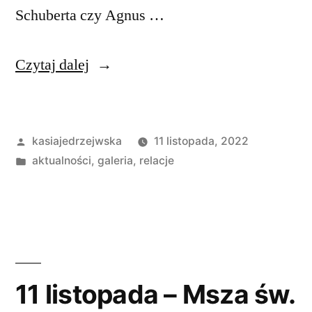
Schuberta czy Agnus …
„Koncert
Czytaj dalej
„Śpiewajmy
Panu””
Opublikowane
kasiajedrzejwska
11 listopada, 2022
przez
Opublikowano
aktualności
,
galeria
,
relacje
w
11 listopada – Msza św.