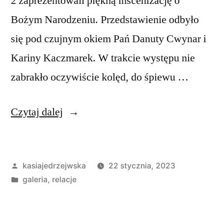
2 zaprezentowali piękną inscenizację o
Bożym Narodzeniu. Przedstawienie odbyło
się pod czujnym okiem Pań Danuty Cwynar i
Kariny Kaczmarek. W trakcie występu nie
zabrakło oczywiście kolęd, do śpiewu …
„Jasełka
Czytaj dalej
w
wykonaniu
Opublikowane
kasiajedrzejwska
22 stycznia, 2023
uczniów
przez
Opublikowano
galeria
,
relacje
Szkoły
w
Podstawowej