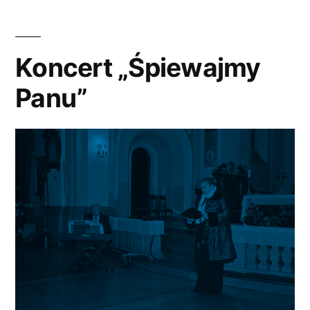
uczciwość
małżeńską
…”
Koncert „Śpiewajmy
Panu”