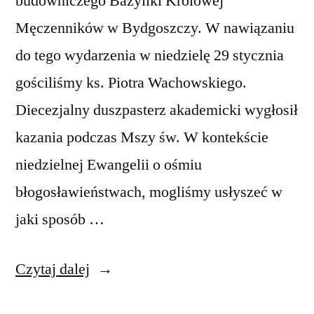
budowniczego Bazyliki Królowej
Męczenników w Bydgoszczy. W nawiązaniu
do tego wydarzenia w niedzielę 29 stycznia
gościliśmy ks. Piotra Wachowskiego.
Diecezjalny duszpasterz akademicki wygłosił
kazania podczas Mszy św. W kontekście
niedzielnej Ewangelii o ośmiu
błogosławieństwach, mogliśmy usłyszeć w
jaki sposób …
„Wspomnienie
Czytaj dalej
śp.