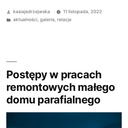
–
Opublikowane
kasiajedrzejwska
11 listopada, 2022
Msza
przez
Opublikowano
aktualności
,
galeria
,
relacje
św.
w
w
intencji
Ojczyzny”
Postępy w pracach
remontowych małego
domu parafialnego