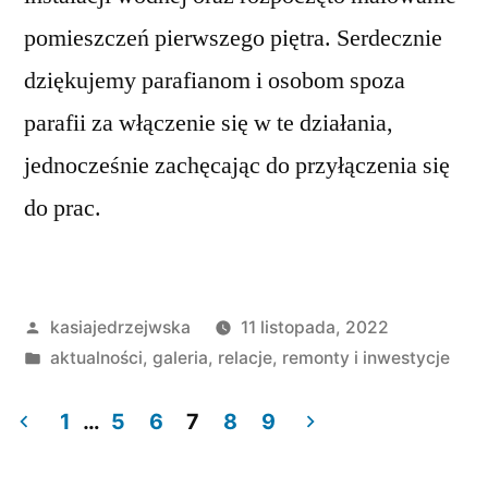
pomieszczeń pierwszego piętra. Serdecznie
dziękujemy parafianom i osobom spoza
parafii za włączenie się w te działania,
jednocześnie zachęcając do przyłączenia się
do prac.
Opublikowane
kasiajedrzejwska
11 listopada, 2022
przez
Opublikowano
aktualności
,
galeria
,
relacje
,
remonty i inwestycje
w
1
…
5
6
7
8
9
Stronicowanie