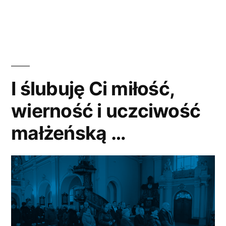
w
I ślubuję Ci miłość,
wierność i uczciwość
małżeńską …