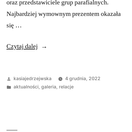
oraz przedstawiciele grup parafialnych.
Najbardziej wymownym prezentem okazała
się …
„Jubileusz
Czytaj dalej
25
lat
Opublikowane
kasiajedrzejwska
4 grudnia, 2022
pracy
przez
Opublikowano
aktualności
,
galeria
,
relacje
Kościelnego
w
–
Pana
Tomasza”