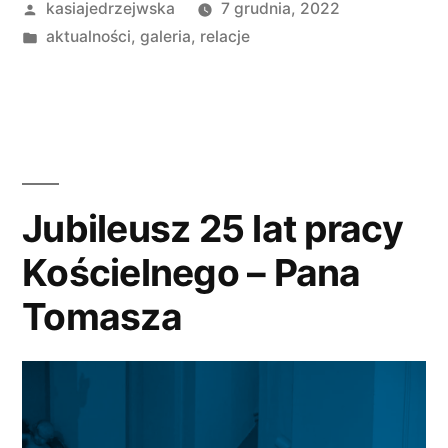
Opublikowane
kasiajedrzejwska
7 grudnia, 2022
przez
Opublikowano
aktualności
,
galeria
,
relacje
w
Jubileusz 25 lat pracy
Kościelnego – Pana
Tomasza