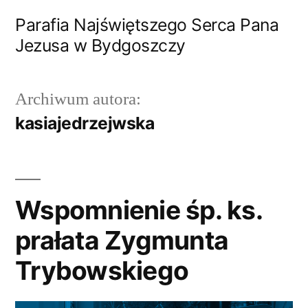
Przejdź
Parafia Najświętszego Serca Pana
do
Jezusa w Bydgoszczy
treści
Archiwum autora:
kasiajedrzejwska
Wspomnienie śp. ks.
prałata Zygmunta
Trybowskiego