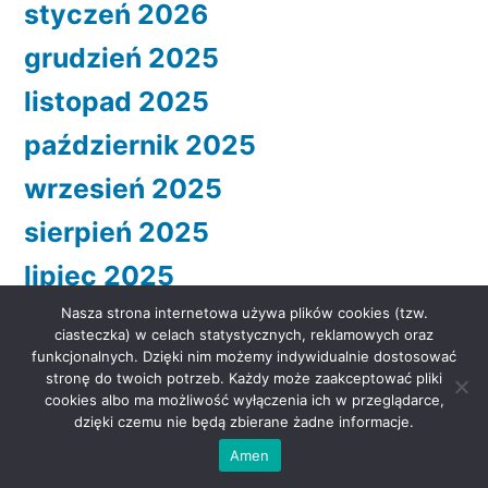
styczeń 2026
grudzień 2025
listopad 2025
październik 2025
wrzesień 2025
sierpień 2025
lipiec 2025
czerwiec 2025
Nasza strona internetowa używa plików cookies (tzw.
ciasteczka) w celach statystycznych, reklamowych oraz
maj 2025
funkcjonalnych. Dzięki nim możemy indywidualnie dostosować
stronę do twoich potrzeb. Każdy może zaakceptować pliki
kwiecień 2025
cookies albo ma możliwość wyłączenia ich w przeglądarce,
dzięki czemu nie będą zbierane żadne informacje.
marzec 2025
Amen