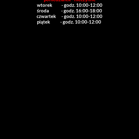
wtorek          - godz. 10:00-12:00
środa             - godz. 16:00-18:00
czwartek      - godz. 10:00-12:00
piątek           - godz. 10:00-12:00