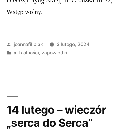
Diecezji Bydgoskiej, ul. Grodzka 18-22,
Wstęp wolny.
Opublikowane
joannafilipiak
3 lutego, 2024
przez
Opublikowano
aktualności
,
zapowiedzi
w
14 lutego – wieczór
„serca do Serca”