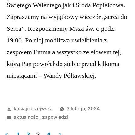
Świętego Walentego jak i Środa Popielcowa.
Zapraszamy na wyjątkowy wieczór „serca do
Serca”. Rozpoczniemy Mszą św. o godz.
19:00. Po niej modlitwa uwielbienia z
zespołem Emma a wszystko ze słowem tej,
którą Pan powołał do siebie przed kilkoma
miesiącami – Wandy Półtawskiej.
Opublikowane
kasiajedrzejwska
3 lutego, 2024
przez
Opublikowano
aktualności
,
zapowiedzi
w
1
2
3
4