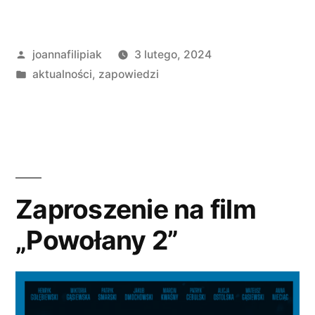
Opublikowane
joannafilipiak
3 lutego, 2024
przez
Opublikowano
aktualności
,
zapowiedzi
w
Zaproszenie na film
„Powołany 2”