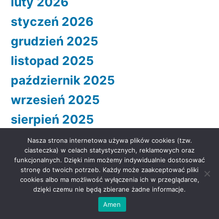
luty 2026
styczeń 2026
grudzień 2025
listopad 2025
październik 2025
wrzesień 2025
sierpień 2025
lipiec 2025
Nasza strona internetowa używa plików cookies (tzw.
ciasteczka) w celach statystycznych, reklamowych oraz
czerwiec 2025
funkcjonalnych. Dzięki nim możemy indywidualnie dostosować
stronę do twoich potrzeb. Każdy może zaakceptować pliki
maj 2025
cookies albo ma możliwość wyłączenia ich w przeglądarce,
dzięki czemu nie będą zbierane żadne informacje.
kwiecień 2025
Amen
marzec 2025