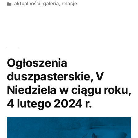
przez
Opublikowano
aktualności
,
galeria
,
relacje
w
Ogłoszenia
duszpasterskie, V
Niedziela w ciągu roku,
4 lutego 2024 r.