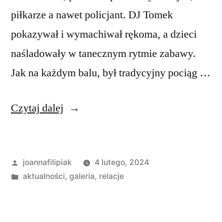
piłkarze a nawet policjant. DJ Tomek
pokazywał i wymachiwał rękoma, a dzieci
naśladowały w tanecznym rytmie zabawy.
Jak na każdym balu, był tradycyjny pociąg …
„W
Czytaj dalej
karnawale
wszyscy
Opublikowane
joannafilipiak
4 lutego, 2024
lubią
przez
Opublikowano
aktualności
,
galeria
,
relacje
bale…”
w