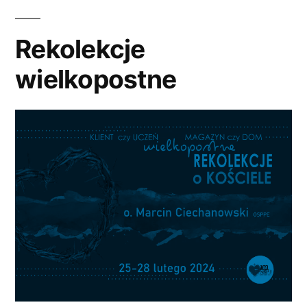
4
lutego
Rekolekcje
2024
wielkopostne
r.”