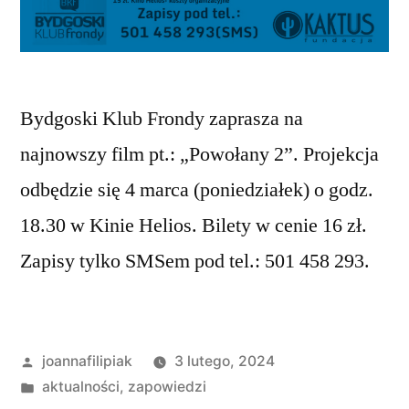
Bydgoski Klub Frondy zaprasza na
najnowszy film pt.: „Powołany 2”. Projekcja
odbędzie się 4 marca (poniedziałek) o godz.
18.30 w Kinie Helios. Bilety w cenie 16 zł.
Zapisy tylko SMSem pod tel.: 501 458 293.
Opublikowane
joannafilipiak
3 lutego, 2024
przez
Opublikowano
aktualności
,
zapowiedzi