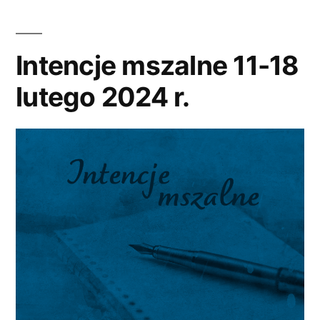
11
lutego
Intencje mszalne 11-18
2024
lutego 2024 r.
r.”