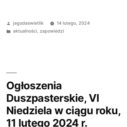
Opublikowane
jagodaswietlik
14 lutego, 2024
przez
Opublikowano
aktualności
,
zapowiedzi
w
Ogłoszenia
Duszpasterskie, VI
Niedziela w ciągu roku,
11 lutego 2024 r.