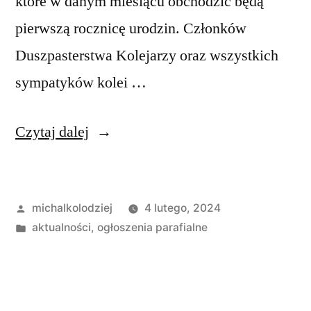
które w danym miesiącu obchodzić będą
pierwszą rocznicę urodzin. Członków
Duszpasterstwa Kolejarzy oraz wszystkich
sympatyków kolei …
„Ogłoszenia
Czytaj dalej
duszpasterskie,
V
Opublikowane
michalkolodziej
4 lutego, 2024
Niedziela
przez
Opublikowano
aktualności
,
ogłoszenia parafialne
w
w
ciągu
roku,