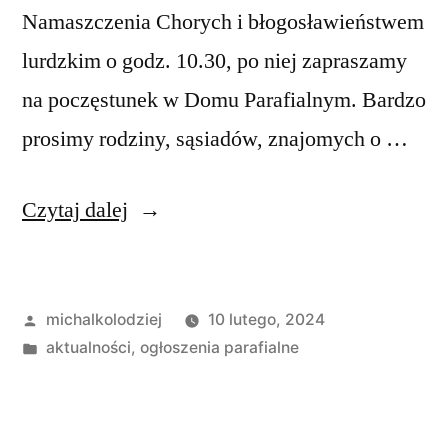
Namaszczenia Chorych i błogosławieństwem
lurdzkim o godz. 10.30, po niej zapraszamy
na poczęstunek w Domu Parafialnym. Bardzo
prosimy rodziny, sąsiadów, znajomych o …
„Ogłoszenia
Czytaj dalej
Duszpasterskie,
VI
Opublikowane
michalkolodziej
10 lutego, 2024
Niedziela
przez
Opublikowano
aktualności
,
ogłoszenia parafialne
w
w
ciągu
roku,