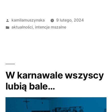
mszalne
11-
Opublikowane
kamilamuszynska
9 lutego, 2024
18
przez
Opublikowano
aktualności
,
intencje mszalne
lutego
w
2024
r.”
W karnawale wszyscy
lubią bale…