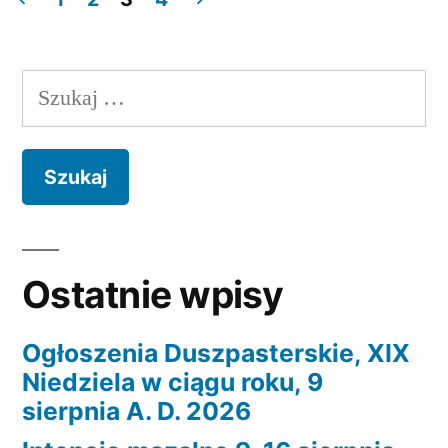
Stronicowanie
wpisów
Szukaj:
Ostatnie wpisy
Ogłoszenia Duszpasterskie, XIX
Niedziela w ciągu roku, 9
sierpnia A. D. 2026