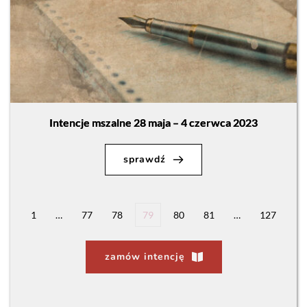
Intencje mszalne 28 maja – 4 czerwca 2023
sprawdź
1
…
77
78
79
80
81
…
127
zamów intencję