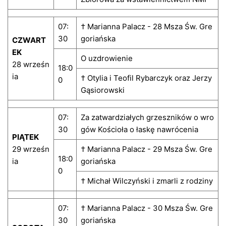
07:
† Marianna Palacz - 28 Msza Św. Gre
30
goriańska
CZWART
EK
O uzdrowienie
28 wrześn
18:0
ia
† Otylia i Teofil Rybarczyk oraz Jerzy
0
Gąsiorowski
07:
Za zatwardziałych grzeszników o wro
30
gów Kościoła o łaskę nawrócenia
PIĄTEK
29 wrześn
† Marianna Palacz - 29 Msza Św. Gre
18:0
ia
goriańska
0
† Michał Wilczyński i zmarli z rodziny
07:
† Marianna Palacz - 30 Msza Św. Gre
30
goriańska