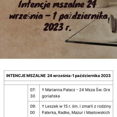
Intencje mszalne 24 
września – 1 października 
2023 r.
INTENCJE MSZALNE 24 września-1 października 2023
07:
† Marianna Palacz - 24 Msza Św. Gre
30
goriańska
09:
† Leszek w 15 r. śm. i zmarli z rodziny
00
Paterka, Radke, Mazur i Masłowskich