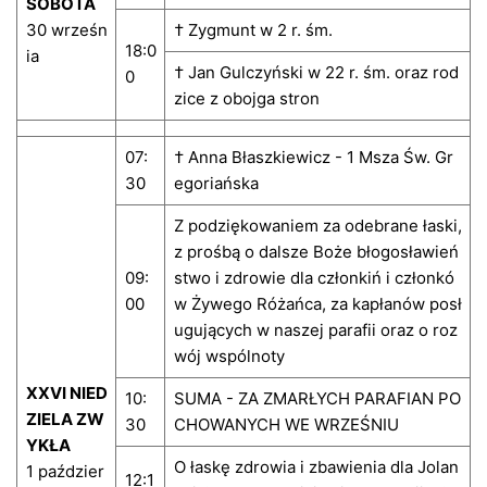
SOBOTA
30 wrześn
† Zygmunt w 2 r. śm.
18:0
ia
† Jan Gulczyński w 22 r. śm. oraz rod
0
zice z obojga stron
07:
† Anna Błaszkiewicz - 1 Msza Św. Gr
30
egoriańska
Z podziękowaniem za odebrane łaski,
z prośbą o dalsze Boże błogosławień
09:
stwo i zdrowie dla członkiń i członkó
00
w Żywego Różańca, za kapłanów posł
ugujących w naszej parafii oraz o roz
wój wspólnoty
XXVI NIED
10:
SUMA - ZA ZMARŁYCH PARAFIAN PO
ZIELA ZW
30
CHOWANYCH WE WRZEŚNIU
YKŁA
O łaskę zdrowia i zbawienia dla Jolan
1 paździer
12:1