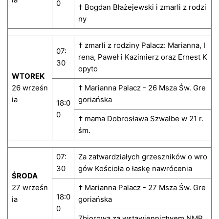
0
† Bogdan Błażejewski i zmarli z rodzi
ny
† zmarli z rodziny Palacz: Marianna, I
07:
rena, Paweł i Kazimierz oraz Ernest K
30
opyto
WTOREK
26 wrześn
† Marianna Palacz - 26 Msza Św. Gre
ia
goriańska
18:0
0
† mama Dobrosława Szwalbe w 21 r.
śm.
07:
Za zatwardziałych grzeszników o wro
30
gów Kościoła o łaskę nawrócenia
ŚRODA
27 wrześn
† Marianna Palacz - 27 Msza Św. Gre
18:0
ia
goriańska
0
Zbiorowa za wstawiennictwem NMP