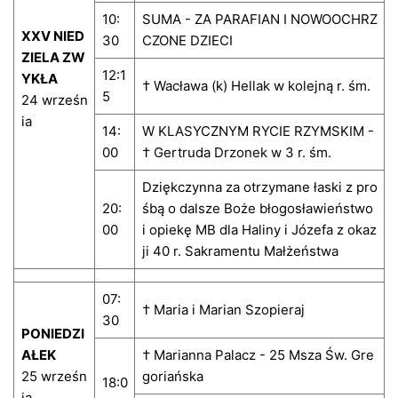
10:
SUMA - ZA PARAFIAN I NOWOOCHRZ
XXV NIED
30
CZONE DZIECI
ZIELA ZW
12:1
YKŁA
† Wacława (k) Hellak w kolejną r. śm.
5
24 wrześn
ia
14:
W KLASYCZNYM RYCIE RZYMSKIM -
00
† Gertruda Drzonek w 3 r. śm.
Dziękczynna za otrzymane łaski z pro
20:
śbą o dalsze Boże błogosławieństwo
00
i opiekę MB dla Haliny i Józefa z okaz
ji 40 r. Sakramentu Małżeństwa
07:
† Maria i Marian Szopieraj
30
PONIEDZI
AŁEK
† Marianna Palacz - 25 Msza Św. Gre
25 wrześn
goriańska
18:0
ia