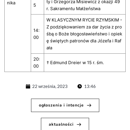
ty i Grzegorza Misiewicz z okazji 49
nika
5
r. Sakramentu Małżeństwa
W KLASYCZNYM RYCIE RZYMSKIM -
Z podziękowaniem za dar życia z pro
14:
śbą o Boże błogosławieństwo i opiek
00
ę świętych patronów dla Józefa i Raf
ała
20:
† Edmund Dreier w 15 r. śm.
00
22 września, 2023
13:46
ogłoszenia i intencje
aktualności