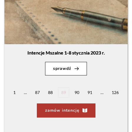
Intencje Mszalne 1-8 stycznia 2023 r.
sprawdź
1
…
87
88
89
90
91
…
126
zamów intencję