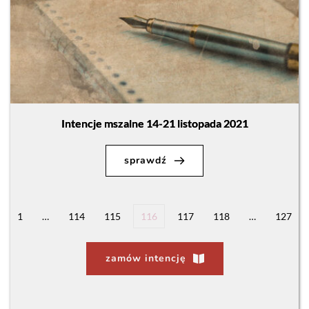
Intencje mszalne 14-21 listopada 2021
sprawdź
1
…
114
115
116
117
118
…
127
zamów intencję