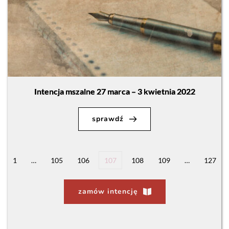
Intencja mszalne 27 marca – 3 kwietnia 2022
sprawdź
1
…
105
106
107
108
109
…
127
zamów intencję