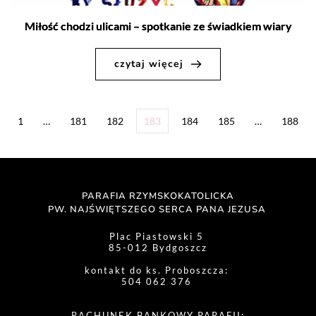
Miłość chodzi ulicami – spotkanie ze świadkiem wiary
czytaj więcej
1
…
181
182
183
184
185
…
188
PARAFIA RZYMSKOKATOLICKA
PW. NAJŚWIĘTSZEGO SERCA PANA JEZUSA 
Plac Piastowski 5 
85-012 Bydgoszcz
kontakt do ks. Proboszcza: 
504 062 376 
RACHUNEK BANKOWY PARAFII: