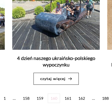
4 dzień naszego ukraińsko-polskiego
wypoczynku
czytaj więcej
1
…
158
159
160
161
162
…
188