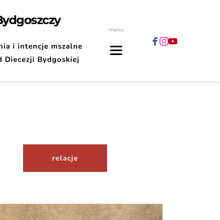
 Bydgoszczy
menu
ia i intencje mszalne
d Diecezji Bydgoskiej
relacje