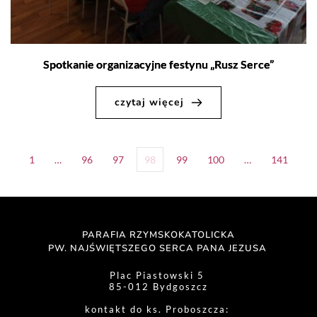
Spotkanie organizacyjne festynu „Rusz Serce”
czytaj więcej
1
…
96
97
98
99
100
…
141
PARAFIA RZYMSKOKATOLICKA
PW. NAJŚWIĘTSZEGO SERCA PANA JEZUSA 
Plac Piastowski 5 
85-012 Bydgoszcz
kontakt do ks. Proboszcza: 