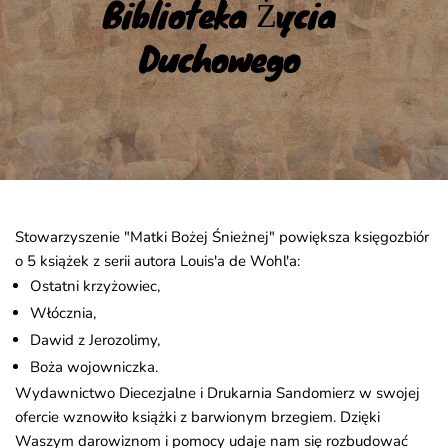
Biblioteka Życia 
Duchowego
Stowarzyszenie "Matki Bożej Śnieżnej" powiększa księgozbiór
o 5 książek z serii autora Louis'a de Wohl'a:
Ostatni krzyżowiec,
Włócznia,
Dawid z Jerozolimy,
Boża wojowniczka.
Wydawnictwo Diecezjalne i Drukarnia Sandomierz w swojej
ofercie wznowiło książki z barwionym brzegiem. Dzięki
Waszym darowiznom i pomocy udaje nam się rozbudować