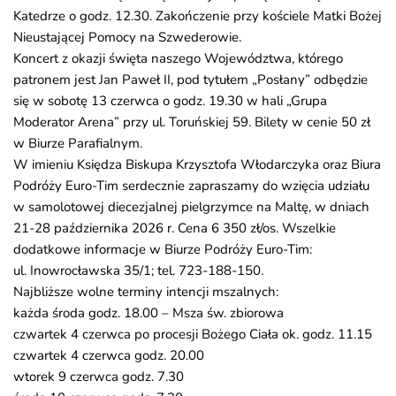
Katedrze o godz. 12.30. Zakończenie przy kościele Matki Bożej
Nieustającej Pomocy na Szwederowie.
Koncert z okazji święta naszego Województwa, którego
patronem jest Jan Paweł II, pod tytułem „Posłany” odbędzie
się w sobotę 13 czerwca o godz. 19.30 w hali „Grupa
Moderator Arena” przy ul. Toruńskiej 59. Bilety w cenie 50 zł
w Biurze Parafialnym.
W imieniu Księdza Biskupa Krzysztofa Włodarczyka oraz Biura
Podróży Euro-Tim serdecznie zapraszamy do wzięcia udziału
w samolotowej diecezjalnej pielgrzymce na Maltę, w dniach
21-28 października 2026 r. Cena 6 350 zł/os. Wszelkie
dodatkowe informacje w Biurze Podróży Euro-Tim:
ul. Inowrocławska 35/1; tel. 723-188-150.
Najbliższe wolne terminy intencji mszalnych:
każda środa godz. 18.00 – Msza św. zbiorowa
czwartek 4 czerwca po procesji Bożego Ciała ok. godz. 11.15
czwartek 4 czerwca godz. 20.00
wtorek 9 czerwca godz. 7.30