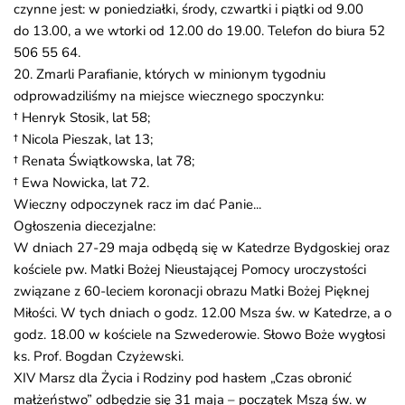
czynne jest: w poniedziałki, środy, czwartki i piątki od 9.00
do 13.00, a we wtorki od 12.00 do 19.00. Telefon do biura 52
506 55 64.
20. Zmarli Parafianie, których w minionym tygodniu
odprowadziliśmy na miejsce wiecznego spoczynku:
† Henryk Stosik, lat 58;
† Nicola Pieszak, lat 13;
† Renata Świątkowska, lat 78;
† Ewa Nowicka, lat 72.
Wieczny odpoczynek racz im dać Panie...
Ogłoszenia diecezjalne:
W dniach 27-29 maja odbędą się w Katedrze Bydgoskiej oraz
kościele pw. Matki Bożej Nieustającej Pomocy uroczystości
związane z 60-leciem koronacji obrazu Matki Bożej Pięknej
Miłości. W tych dniach o godz. 12.00 Msza św. w Katedrze, a o
godz. 18.00 w kościele na Szwederowie. Słowo Boże wygłosi
ks. Prof. Bogdan Czyżewski.
XIV Marsz dla Życia i Rodziny pod hasłem „Czas obronić
małżeństwo” odbędzie się 31 maja – początek Mszą św. w