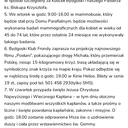
w sposób szczególny za Kościół Bydgoski i naszego Pasterza
ks. Biskupa Krzysztofa.
5. We wtorek w godz. 9.00-16.00 w mammobusie, który
będzie stał przy Domu Parafialnym, będzie możliwości
wykonania badań mammograficznych dla kobiet w wieku od
45 do 74 lat, które przez ostatnie 24 miesiące nie wykonywały
takiego badania.
6. Bydgoski Klub Frondy zaprasza na projekcję najnowszego
filmu „Posłani”, pokazującego drogę Michała, który przemierzał
Polskę, niosąc 15-kilogramowy krzyż, trasą układającą się w
symboliczny znak krzyża na mapie kraju. Pokaz odbędzie się
w najbliższą środę o godz. 19.00 w Kinie Helios. Bilety w cenie
19 zł., zapisy pod tel. 501 458 293(tylko SMS).
7. W czwartek przypada święto Jezusa Chrystusa
Najwyższego i Wiecznego Kapłana – w tym dniu otoczmy
naszymi modlitwami wszystkich kapłanów, a także prośmy o
liczne i święte powołania kapłańskie, zakonne i misyjne. O
godz. 18.00 zostanie odprawiona Msza św. o uzdrowienie
duszy i ciała przez wstawiennictwo św. Gemmy.