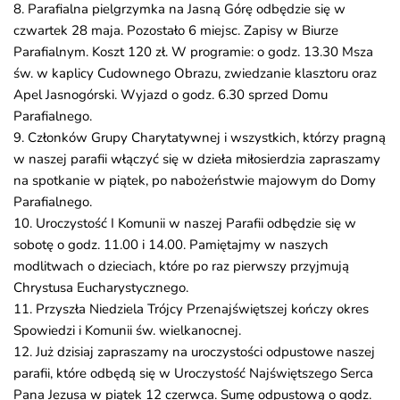
8. Parafialna pielgrzymka na Jasną Górę odbędzie się w
czwartek 28 maja. Pozostało 6 miejsc. Zapisy w Biurze
Parafialnym. Koszt 120 zł. W programie: o godz. 13.30 Msza
św. w kaplicy Cudownego Obrazu, zwiedzanie klasztoru oraz
Apel Jasnogórski. Wyjazd o godz. 6.30 sprzed Domu
Parafialnego.
9. Członków Grupy Charytatywnej i wszystkich, którzy pragną
w naszej parafii włączyć się w dzieła miłosierdzia zapraszamy
na spotkanie w piątek, po nabożeństwie majowym do Domy
Parafialnego.
10. Uroczystość I Komunii w naszej Parafii odbędzie się w
sobotę o godz. 11.00 i 14.00. Pamiętajmy w naszych
modlitwach o dzieciach, które po raz pierwszy przyjmują
Chrystusa Eucharystycznego.
11. Przyszła Niedziela Trójcy Przenajświętszej kończy okres
Spowiedzi i Komunii św. wielkanocnej.
12. Już dzisiaj zapraszamy na uroczystości odpustowe naszej
parafii, które odbędą się w Uroczystość Najświętszego Serca
Pana Jezusa w piątek 12 czerwca. Sumę odpustową o godz.