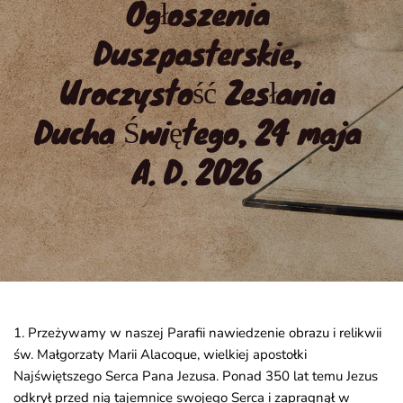
Ogłoszenia 
Duszpasterskie, 
Uroczystość Zesłania 
Ducha Świętego, 24 maja 
A. D. 2026
1. Przeżywamy w naszej Parafii nawiedzenie obrazu i relikwii
św. Małgorzaty Marii Alacoque, wielkiej apostołki
Najświętszego Serca Pana Jezusa. Ponad 350 lat temu Jezus
odkrył przed nią tajemnice swojego Serca i zapragnął w