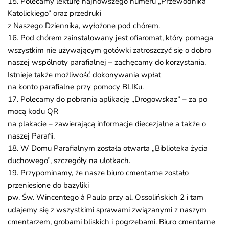
15. Polecamy lekturę najnowszego numeru „Przewodnika
Katolickiego” oraz przedruki
z Naszego Dziennika, wyłożone pod chórem.
16. Pod chórem zainstalowany jest ofiaromat, który pomaga
wszystkim nie używającym gotówki zatroszczyć się o dobro
naszej wspólnoty parafialnej – zachęcamy do korzystania.
Istnieje także możliwość dokonywania wpłat
na konto parafialne przy pomocy BLIKu.
17. Polecamy do pobrania aplikację „Drogowskaz” – za po
mocą kodu QR
na plakacie – zawierającą informacje diecezjalne a także o
naszej Parafii.
18. W Domu Parafialnym została otwarta „Biblioteka życia
duchowego”, szczegóły na ulotkach.
19. Przypominamy, że nasze biuro cmentarne zostało
przeniesione do bazyliki
pw. Św. Wincentego à Paulo przy al. Ossolińskich 2 i tam
udajemy się z wszystkimi sprawami związanymi z naszym
cmentarzem, grobami bliskich i pogrzebami. Biuro cmentarne