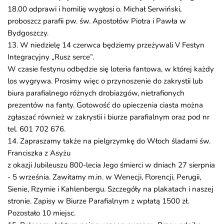
18.00 odprawi i homilię wygłosi o. Michał Serwiński,
proboszcz parafii pw. św. Apostołów Piotra i Pawła w
Bydgoszczy.
13. W niedzielę 14 czerwca będziemy przeżywali V Festyn
Integracyjny „Rusz serce”.
W czasie festynu odbędzie się loteria fantowa, w której każdy
los wygrywa. Prosimy więc o przynoszenie do zakrystii lub
biura parafialnego różnych drobiazgów, nietrafionych
prezentów na fanty. Gotowość do upieczenia ciasta można
zgłaszać również w zakrystii i biurze parafialnym oraz pod nr
tel. 601 702 676.
14. Zapraszamy także na pielgrzymkę do Włoch śladami św.
Franciszka z Asyżu
z okazji Jubileuszu 800-lecia Jego śmierci w dniach 27 sierpnia
- 5 września. Zawitamy m.in. w Wenecji, Florencji, Perugii,
Sienie, Rzymie i Kahlenbergu. Szczegóły na plakatach i naszej
stronie. Zapisy w Biurze Parafialnym z wpłatą 1500 zł.
Pozostało 10 miejsc.