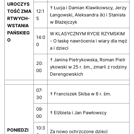
UROCZYS
† Łucja i Damian Klawikowscy, Jerzy
TOŚĆ ZMA
12:1
Łangowski, Aleksandra (k) i Stanisła
RTWYCH-
5
w Błażejczyk
WSTANIA
PAŃSKIEG
W KLASYCZNYM RYCIE RZYMSKIM
14:0
O
- O łaskę nawrócenia i wiary dla męż
0
a i dzieci
† Janina Pietrykowska, Roman Pietr
20:
ykowski w 25 r. śm., zmarli z rodziny
00
Derengowskich
07:
† Franciszek Skiba w 6 r. śm.
30
09:
† Elżbieta i Jan Pawłowscy
00
10:3
PONIEDZI
Za nowo ochrzczone dzieci