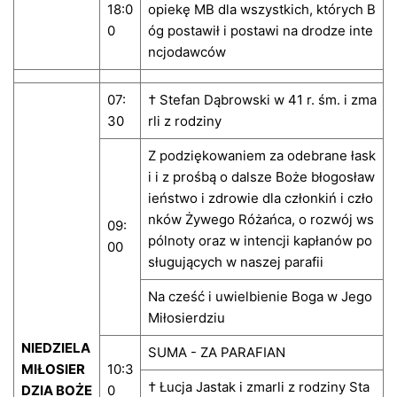
18:0
opiekę MB dla wszystkich, których B
0
óg postawił i postawi na drodze inte
ncjodawców
07:
† Stefan Dąbrowski w 41 r. śm. i zma
30
rli z rodziny
Z podziękowaniem za odebrane łask
i i z prośbą o dalsze Boże błogosław
ieństwo i zdrowie dla członkiń i czło
nków Żywego Różańca, o rozwój ws
09:
pólnoty oraz w intencji kapłanów po
00
sługujących w naszej parafii
Na cześć i uwielbienie Boga w Jego
Miłosierdziu
NIEDZIELA
SUMA - ZA PARAFIAN
MIŁOSIER
10:3
† Łucja Jastak i zmarli z rodziny Sta
DZIA BOŻE
0