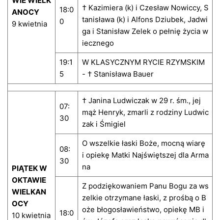
WIE WIELK
† Kazimiera (k) i Czesław Nowiccy, S
18:0
ANOCY
tanisława (k) i Alfons Dziubek, Jadwi
0
9 kwietnia
ga i Stanisław Zelek o pełnię życia w
iecznego
19:1
W KLASYCZNYM RYCIE RZYMSKIM
5
- † Stanisława Bauer
† Janina Ludwiczak w 29 r. śm., jej
07:
mąż Henryk, zmarli z rodziny Ludwic
30
zak i Śmigiel
O wszelkie łaski Boże, mocną wiarę
08:
i opiekę Matki Najświętszej dla Arma
30
na
PIĄTEK W
OKTAWIE
Z podziękowaniem Panu Bogu za ws
WIELKAN
zelkie otrzymane łaski, z prośbą o B
OCY
oże błogosławieństwo, opiekę MB i
18:0
10 kwietnia