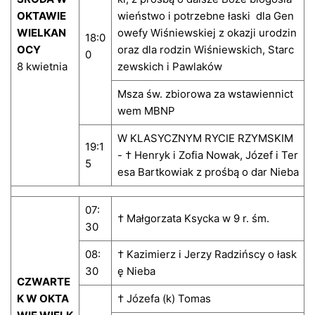
OKTAWIE
wieństwo i potrzebne łaski dla Gen
WIELKAN
owefy Wiśniewskiej z okazji urodzin
18:0
OCY
oraz dla rodzin Wiśniewskich, Starc
0
8 kwietnia
zewskich i Pawlaków
Msza św. zbiorowa za wstawiennict
wem MBNP
W KLASYCZNYM RYCIE RZYMSKIM
19:1
- † Henryk i Zofia Nowak, Józef i Ter
5
esa Bartkowiak z prośbą o dar Nieba
07:
† Małgorzata Ksycka w 9 r. śm.
30
08:
† Kazimierz i Jerzy Radzińscy o łask
30
ę Nieba
CZWARTE
K W OKTA
† Józefa (k) Tomas