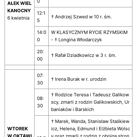
0
AŁEK WIEL
KANOCNY
12:1
† Andrzej Szwed w 10 r. śm.
6 kwietnia
5
14:0
W KLASYCZNYM RYCIE RZYMSKIM
0
- † Longina Włodarczyk
20:
† Rafał Dziadkowicz w 3 r. śm.
00
07:
† Irena Burak w r. urodzin
30
† Rodzice Teresa i Tadeusz Galikow
08:
scy, zmarli z rodzin Galikowskich, Ur
30
baniaków i Barskich
† Marek, Wanda, Stanisław Staśkiew
WTOREK
icz, Helena, Edmund i Elżbieta Wolsc
W OKTAWI
y oraz zmarli z rodzin z obojga stron