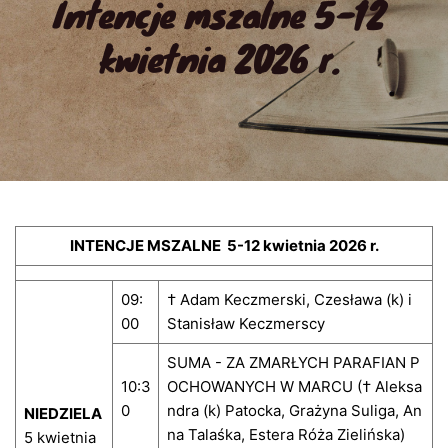
Intencje mszalne 5-12 
kwietnia 2026 r.
INTENCJE MSZALNE 5-12 kwietnia 2026 r.
09:
† Adam Keczmerski, Czesława (k) i
00
Stanisław Keczmerscy
SUMA - ZA ZMARŁYCH PARAFIAN P
10:3
OCHOWANYCH W MARCU († Aleksa
0
ndra (k) Patocka, Grażyna Suliga, An
NIEDZIELA
na Talaśka, Estera Róża Zielińska)
5 kwietnia