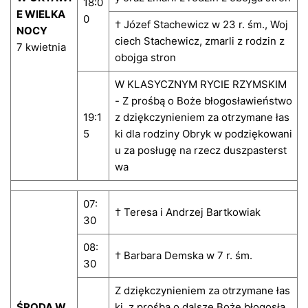
18:0
E WIELKA
0
† Józef Stachewicz w 23 r. śm., Woj
NOCY
ciech Stachewicz, zmarli z rodzin z
7 kwietnia
obojga stron
W KLASYCZNYM RYCIE RZYMSKIM
- Z prośbą o Boże błogosławieństwo
19:1
z dziękczynieniem za otrzymane łas
5
ki dla rodziny Obryk w podziękowani
u za posługę na rzecz duszpasterst
wa
07:
† Teresa i Andrzej Bartkowiak
30
08:
† Barbara Demska w 7 r. śm.
30
Z dziękczynieniem za otrzymane łas
ŚRODA W
ki, z prośbą o dalsze Boże błogosła