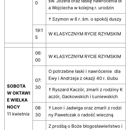
św. Józefa oraz łaskę nawrócenia dl
0
a Wojciecha w kolejną r. urodzin
† Szymon w 6 r. śm. o spokój duszy
19:1
W KLASYCZNYM RYCIE RZYMSKIM
5
06:
W KLASYCZNYM RYCIE RZYMSKIM
00
O potrzebne łaski i nawrócenie dla
Ewy i Andrzeja z okazji 40 r. ślubu
07:
SOBOTA
30
† Ryszard Kaczór, zmarli z rodziny K
W OKTAWI
aczór, Gackowskich i Łuniewskich
E WIELKA
NOCY
08:
† Leon i Jadwiga oraz zmarli z rodzi
11 kwietnia
30
ny Pawełczak o radość wieczną
Z prośbą o Boże błogosławieństwo i