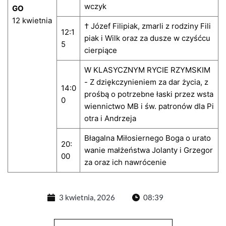
wczyk
GO
12 kwietnia
† Józef Filipiak, zmarli z rodziny Fili
12:1
piak i Wilk oraz za dusze w czyśćcu
5
cierpiące
W KLASYCZNYM RYCIE RZYMSKIM
- Z dziękczynieniem za dar życia, z
14:0
prośbą o potrzebne łaski przez wsta
0
wiennictwo MB i św. patronów dla Pi
otra i Andrzeja
Błagalna Miłosiernego Boga o urato
20:
wanie małżeństwa Jolanty i Grzegor
00
za oraz ich nawrócenie
3 kwietnia, 2026
08:39