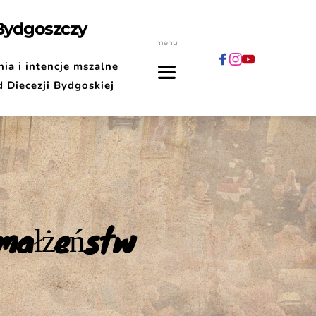
 Bydgoszczy
menu
ia i intencje mszalne
d Diecezji Bydgoskiej
 małżeństw