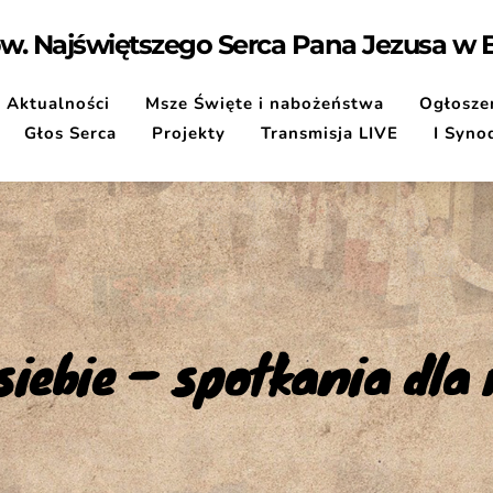
pw. Najświętszego Serca Pana Jezusa w
Aktualności
Msze Święte i nabożeństwa
Ogłoszen
Głos Serca
Projekty
Transmisja LIVE
I Syno
 siebie – spotkania dla