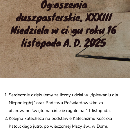
Ogłoszenia 
duszpasterskie, XXXIII 
Niedziela w ciągu roku 16 
listopada A. D. 2025
Serdecznie dziękujemy za liczny udział w „śpiewaniu dla
Niepodległej” oraz Państwu Poćwiardowskim za
ofiarowane świętomarcińskie rogale na 11 listopada.
Kolejna katecheza na podstawie Katechizmu Kościoła
Katolickiego jutro, po wieczornej Mszy św., w Domu