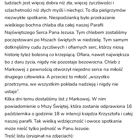
ludziach jest więcej dobra niż zła, więcej życzliwości i
szlachetności niż złych myśli i niechęci. To dla pielgrzymów
niezwykłe spotkanie. Niespodzianką było przekazanie
wielkiego bochna chleba dla całej naszej Parafii
Najświętszego Serca Pana Jezusa. Tym chlebem zostaliśmy
poczęstowani po Mszach świętych w niedzielę. Tym samym
dotknęliśmy cudu życzliwych i ofiarnych serc, którzy niosą
historię tyleż bolesną co krzepiącą. Ofiara, nawet największa
bo z daru życia, nigdy nie pozostaje bezowocna. Chleb z
Markowej z pewnością otworzył niejedno serce na miłość
drugiego człowieka. A przecież to miłość „wszystko
przetrzyma, we wszystkim pokłada nadzieję i nigdy nie
ustaje”.
Kilka dni temu dostaliśmy list z Markowej. W nim
powiadomienie o Mszy Świętej, która zostanie odprawiona 16
października o godzinie 18 w intencji księdza Krzysztofa i całej
naszej parafii. Tak wielką wdzięczność i owoce spotkania
może nieść tylko jedność w Panu Jezusie.
Treść listu (oryginał na zdjęciach):