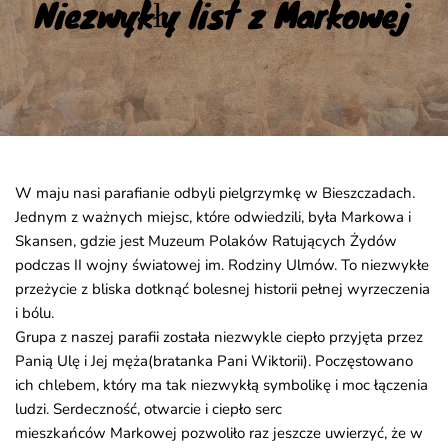
Niezwykły list z Markowej
W maju nasi parafianie odbyli pielgrzymkę w Bieszczadach.
Jednym z ważnych miejsc, które odwiedzili, była Markowa i
Skansen, gdzie jest Muzeum Polaków Ratujących Żydów
podczas II wojny światowej im. Rodziny Ulmów. To niezwykłe
przeżycie z bliska dotknąć bolesnej historii pełnej wyrzeczenia
i bólu.
Grupa z naszej parafii została niezwykle ciepło przyjęta przez
Panią Ulę i Jej męża(bratanka Pani Wiktorii). Poczęstowano
ich chlebem, który ma tak niezwykłą symbolikę i moc łączenia
ludzi. Serdeczność, otwarcie i ciepło serc
mieszkańców Markowej pozwoliło raz jeszcze uwierzyć, że w