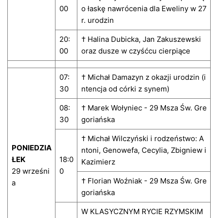
00
o łaskę nawrócenia dla Eweliny w 27
r. urodzin
20:
† Halina Dubicka, Jan Zakuszewski
00
oraz dusze w czyśćcu cierpiące
07:
† Michał Damazyn z okazji urodzin (i
30
ntencja od córki z synem)
08:
† Marek Wołyniec - 29 Msza Św. Gre
30
goriańska
† Michał Wilczyński i rodzeństwo: A
PONIEDZIA
ntoni, Genowefa, Cecylia, Zbigniew i
ŁEK
18:0
Kazimierz
29 wrześni
0
† Florian Woźniak - 29 Msza Św. Gre
a
goriańska
W KLASYCZNYM RYCIE RZYMSKIM