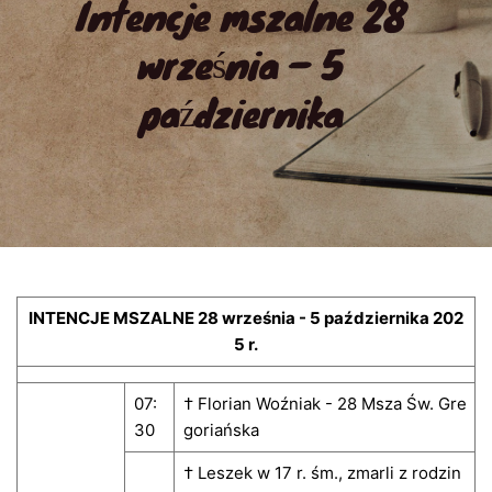
Intencje mszalne 28 
września – 5 
października
INTENCJE MSZALNE 28 września - 5 października 202
5 r.
07:
† Florian Woźniak - 28 Msza Św. Gre
30
goriańska
† Leszek w 17 r. śm., zmarli z rodzin