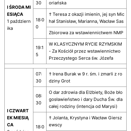
30
oriańska
I ŚRODA MI
ESIĄCA
† Teresa z okazji imienin, jej syn Mic
18:0
1 październ
hał Stanisław, Marianna, Wacław Sas
0
ika
Zbiorowa za wstawiennictwem NMP
W KLASYCZNYM RYCIE RZYMSKIM
19:1
- Za Kościół przez wstawiennictwo
5
Przeczystego Serca św. Józefa
07:
† Irena Burak w 9 r. śm. i zmarli z ro
30
dziny Grot
O dar zdrowia dla Elżbiety, Boże bło
08:
gosławieństwo i dary Ducha Św. dla
30
całej rodziny (intencja od Marysi)
I CZWART
EK MIESIĄ
† Jolanta, Krystyna i Wacław Giersz
CA
ewscy
18:0