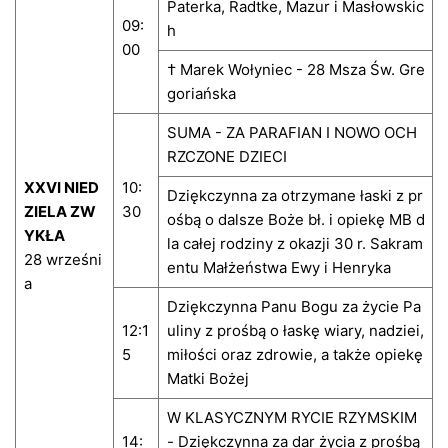
Paterka, Radtke, Mazur i Masłowskic
09:
h
00
† Marek Wołyniec - 28 Msza Św. Gre
goriańska
SUMA - ZA PARAFIAN I NOWO OCH
RZCZONE DZIECI
XXVI NIED
10:
Dziękczynna za otrzymane łaski z pr
ZIELA ZW
30
ośbą o dalsze Boże bł. i opiekę MB d
YKŁA
la całej rodziny z okazji 30 r. Sakram
28 wrześni
entu Małżeństwa Ewy i Henryka
a
Dziękczynna Panu Bogu za życie Pa
12:1
uliny z prośbą o łaskę wiary, nadziei,
5
miłości oraz zdrowie, a także opiekę
Matki Bożej
W KLASYCZNYM RYCIE RZYMSKIM
14:
- Dziękczynna za dar życia z prośbą