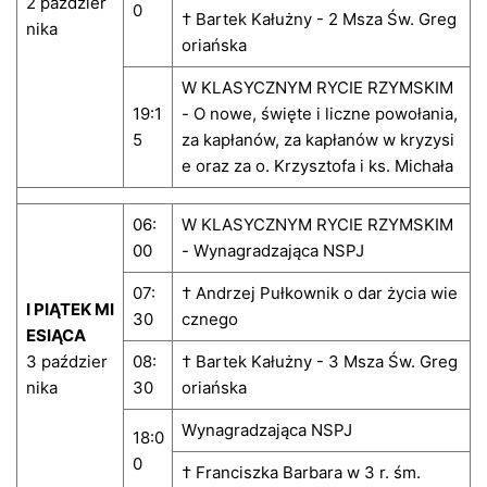
2 paździer
0
† Bartek Kałużny - 2 Msza Św. Greg
nika
oriańska
W KLASYCZNYM RYCIE RZYMSKIM
19:1
- O nowe, święte i liczne powołania,
5
za kapłanów, za kapłanów w kryzysi
e oraz za o. Krzysztofa i ks. Michała
06:
W KLASYCZNYM RYCIE RZYMSKIM
00
- Wynagradzająca NSPJ
07:
† Andrzej Pułkownik o dar życia wie
I PIĄTEK MI
30
cznego
ESIĄCA
3 paździer
08:
† Bartek Kałużny - 3 Msza Św. Greg
nika
30
oriańska
Wynagradzająca NSPJ
18:0
0
† Franciszka Barbara w 3 r. śm.