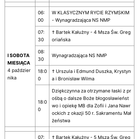
06:
W KLASYCZNYM RYCIE RZYMSKIM
00
- Wynagradzająca NS NMP
07:
† Bartek Kałużny - 4 Msza Św. Greg
30
oriańska
08:
I SOBOTA
Wynagradzająca NS NMP
30
MIESIĄCA
4 paździer
18:0
† Urszula i Edmund Duszka, Krystyn
nika
0
a i Bronisław Wilma
Dziękczynna za otrzymane łaski z pr
ośbą o dalsze Boże błogosławieńst
18:0
wo i opiekę MB dla Zofii i Jana Nawr
0
ockich z okazji 50 r. Sakramentu Mał
żeństwa
07:
† Bartek Kałużny - 5 Msza Św. Greg