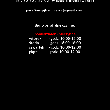
tel. 52 322 29 02 (w czasie urzędowania)
parafianspjbydgoszcz@gmail.com
Biuro parafialne czynne:
poniedziałek - nieczynne
wtorek          - godz. 10:00-12:00
środa             - godz. 16:00-18:00
czwartek      - godz. 10:00-12:00
piątek           - godz. 10:00-12:00