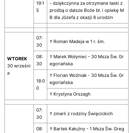
19:1
- dziękczynna za otrzymane łaski z
5
prośbą o dalsze Boże bł. i opiekę M
B dla Józefa z okazji 8 urodzin
07:
† Roman Madeja w 1 r. śm.
30
08:
† Marek Wołyniec - 30 Msza Św. Gr
WTOREK
30
egoriańska
30 wrześni
a
† Florian Woźniak - 30 Msza Św. Gr
18:0
egoriańska
0
† Krystyna Orszagh
07:
† zmarli z rodziny Święcickich
30
08:
† Bartek Kałużny - 1 Msza Św. Greg