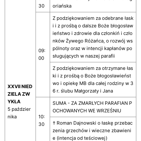
30
oriańska
Z podziękowaniem za odebrane łask
i i z prośbą o dalsze Boże błogosław
ieństwo i zdrowie dla członkiń i czło
nków Żywego Różańca, o rozwój ws
pólnoty oraz w intencji kapłanów po
09:
sługujących w naszej parafii
00
Z podziękowaniem za otrzymane łas
ki i z prośbą o Boże błogosławieńst
wo i opiekę MB dla całej rodziny w 3
XXVII NIED
6 r. ślubu Małgorzaty i Jana
ZIELA ZW
YKŁA
SUMA - ZA ZMARŁYCH PARAFIAN P
5 paździer
OCHOWANYCH WE WRZEŚNIU
nika
10:
† Roman Dajnowski o łaskę przebac
30
zenia grzechów i wieczne zbawieni
e (intencja od teściowej)