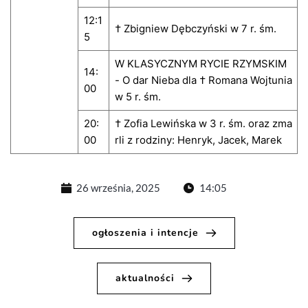
12:1
† Zbigniew Dębczyński w 7 r. śm.
5
W KLASYCZNYM RYCIE RZYMSKIM
14:
- O dar Nieba dla † Romana Wojtunia
00
w 5 r. śm.
20:
† Zofia Lewińska w 3 r. śm. oraz zma
00
rli z rodziny: Henryk, Jacek, Marek
26 września, 2025
14:05
ogłoszenia i intencje
aktualności