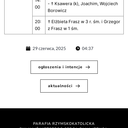
14:
- † Ksawera (k), Joachim, Wojciech
00
Borowicz
20:
† Elżbieta Frasz w 3 r. śm. i Grzegor
00
z Frasz w 1 śm.
29 czerwca, 2025
04:37
ogłoszenia i intencje
aktualności
PARAFIA RZYMSKOKATOLICKA