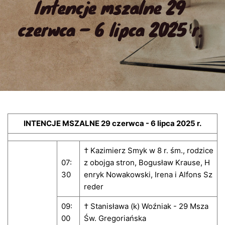
Intencje mszalne 29 
czerwca – 6 lipca 2025 r.
INTENCJE MSZALNE 29 czerwca - 6 lipca 2025 r.
† Kazimierz Smyk w 8 r. śm., rodzice
07:
z obojga stron, Bogusław Krause, H
30
enryk Nowakowski, Irena i Alfons Sz
reder
09:
† Stanisława (k) Woźniak - 29 Msza
00
Św. Gregoriańska