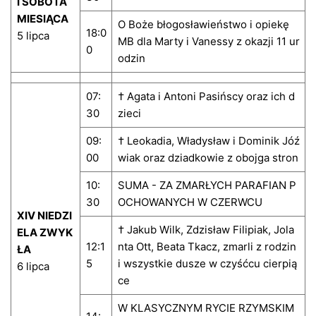
I SOBOTA
MIESIĄCA
O Boże błogosławieństwo i opiekę
18:0
5 lipca
MB dla Marty i Vanessy z okazji 11 ur
0
odzin
07:
† Agata i Antoni Pasińscy oraz ich d
30
zieci
09:
† Leokadia, Władysław i Dominik Jóź
00
wiak oraz dziadkowie z obojga stron
10:
SUMA - ZA ZMARŁYCH PARAFIAN P
30
OCHOWANYCH W CZERWCU
XIV NIEDZI
† Jakub Wilk, Zdzisław Filipiak, Jola
ELA ZWYK
12:1
nta Ott, Beata Tkacz, zmarli z rodzin
ŁA
5
i wszystkie dusze w czyśćcu cierpią
6 lipca
ce
W KLASYCZNYM RYCIE RZYMSKIM