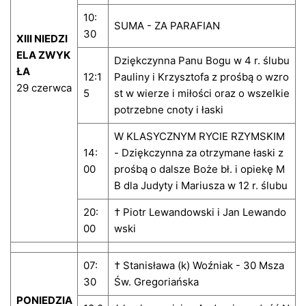
10:
SUMA - ZA PARAFIAN
30
XIII NIEDZI
ELA ZWYK
Dziękczynna Panu Bogu w 4 r. ślubu
ŁA
12:1
Pauliny i Krzysztofa z prośbą o wzro
29 czerwca
5
st w wierze i miłości oraz o wszelkie
potrzebne cnoty i łaski
W KLASYCZNYM RYCIE RZYMSKIM
14:
- Dziękczynna za otrzymane łaski z
00
prośbą o dalsze Boże bł. i opiekę M
B dla Judyty i Mariusza w 12 r. ślubu
20:
† Piotr Lewandowski i Jan Lewando
00
wski
07:
† Stanisława (k) Woźniak - 30 Msza
30
Św. Gregoriańska
PONIEDZIA