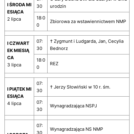
I ŚRODA MI
30
urodzin
ESIĄCA
18:0
2 lipca
Zbiorowa za wstawiennictwem NMP
0
07:
† Zygmunt i Ludgarda, Jan, Cecylia
I CZWART
30
Bednorz
EK MIESIĄ
CA
18:0
REZ
3 lipca
0
07:
† Jerzy Słowiński w 10 r. śm.
I PIĄTEK MI
30
ESIĄCA
07:
4 lipca
Wynagradzająca NSPJ
30
07:
Wynagradzająca NS NMP
30