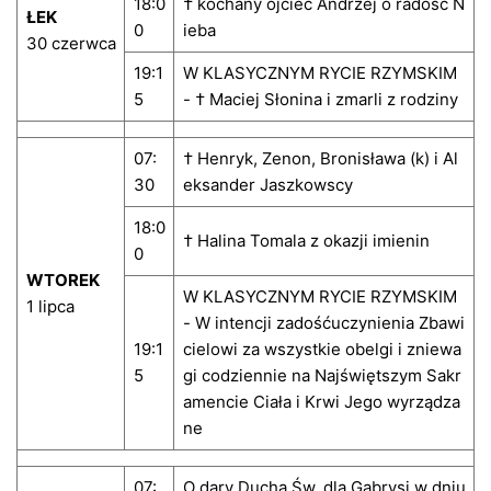
18:0
† kochany ojciec Andrzej o radość N
ŁEK
0
ieba
30 czerwca
19:1
W KLASYCZNYM RYCIE RZYMSKIM
5
- † Maciej Słonina i zmarli z rodziny
07:
† Henryk, Zenon, Bronisława (k) i Al
30
eksander Jaszkowscy
18:0
† Halina Tomala z okazji imienin
0
WTOREK
W KLASYCZNYM RYCIE RZYMSKIM
1 lipca
- W intencji zadośćuczynienia Zbawi
19:1
cielowi za wszystkie obelgi i zniewa
5
gi codziennie na Najświętszym Sakr
amencie Ciała i Krwi Jego wyrządza
ne
07:
O dary Ducha Św. dla Gabrysi w dniu