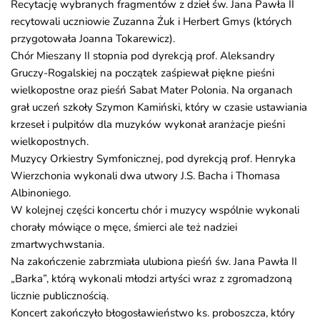
Recytację wybranych fragmentów z dzieł św. Jana Pawła II
recytowali uczniowie Zuzanna Żuk i Herbert Gmys (których
przygotowała Joanna Tokarewicz).
Chór Mieszany II stopnia pod dyrekcją prof. Aleksandry
Gruczy-Rogalskiej na początek zaśpiewał piękne pieśni
wielkopostne oraz pieśń Sabat Mater Polonia. Na organach
grał uczeń szkoły Szymon Kamiński, który w czasie ustawiania
krzeseł i pulpitów dla muzyków wykonał aranżacje pieśni
wielkopostnych.
Muzycy Orkiestry Symfonicznej, pod dyrekcją prof. Henryka
Wierzchonia wykonali dwa utwory J.S. Bacha i Thomasa
Albinoniego.
W kolejnej części koncertu chór i muzycy wspólnie wykonali
chorały mówiące o męce, śmierci ale też nadziei
zmartwychwstania.
Na zakończenie zabrzmiała ulubiona pieśń św. Jana Pawła II
„Barka”, którą wykonali młodzi artyści wraz z zgromadzoną
licznie publicznością.
Koncert zakończyło błogosławieństwo ks. proboszcza, który