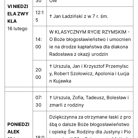
30
ÓW
VI NIEDZI
12:1
ELA ZWY
† Jan Ładziński z w 7 r. śm.
5
KŁA
16 lutego
W KLASYCZNYM RYCIE RZYMSKIM -
14:
O Boże błogosławieństwo i umocnien
00
ie na drodze kapłaństwa dla diakona
Radosława z okazji urodzin
† Urszula, Jan i Krzysztof Przemylsc
20:
y, Robert Szołowicz, Apolonia i Łucja
00
n Kujawka
07:
† Urszula, Zofia, Tadeusz, Bolesław i
30
zmarli z rodziny
Dziękczynna za otrzymane łaski z pro
PONIEDZI
śbą o dalsze Boże błogosławieństwo
AŁEK
i opiekę Św. Rodziny dla Justyny i Pio
18:0