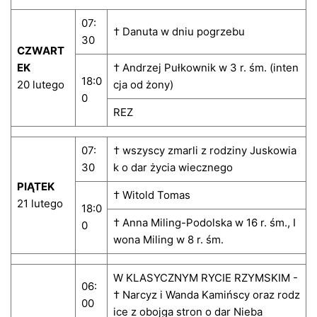
07:
† Danuta w dniu pogrzebu
30
CZWART
EK
† Andrzej Pułkownik w 3 r. śm. (inten
18:0
20 lutego
cja od żony)
0
REZ
07:
† wszyscy zmarli z rodziny Juskowia
30
k o dar życia wiecznego
PIĄTEK
† Witold Tomas
21 lutego
18:0
† Anna Miling-Podolska w 16 r. śm., I
0
wona Miling w 8 r. śm.
W KLASYCZNYM RYCIE RZYMSKIM -
06:
† Narcyz i Wanda Kamińscy oraz rodz
00
ice z obojga stron o dar Nieba