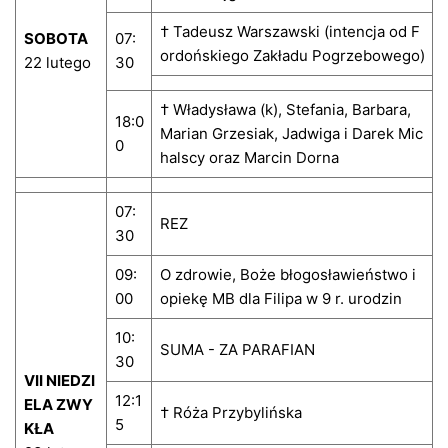
† Tadeusz Warszawski (intencja od F
SOBOTA
07:
ordońskiego Zakładu Pogrzebowego)
22 lutego
30
† Władysława (k), Stefania, Barbara,
18:0
Marian Grzesiak, Jadwiga i Darek Mic
0
halscy oraz Marcin Dorna
07:
REZ
30
09:
O zdrowie, Boże błogosławieństwo i
00
opiekę MB dla Filipa w 9 r. urodzin
10:
SUMA - ZA PARAFIAN
30
VII NIEDZI
12:1
ELA ZWY
† Róża Przybylińska
5
KŁA