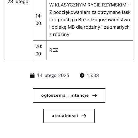
23 lutego
W KLASYCZNYM RYCIE RZYMSKIM -
Z podziękowaniem za otrzymane łask
14:
i i z prośbą o Boże błogosławieństwo
00
i opiekę MB dla rodziny i za zmarłych
z rodziny
20:
REZ
00
14 lutego, 2025
15:33
ogłoszenia i intencje
aktualności