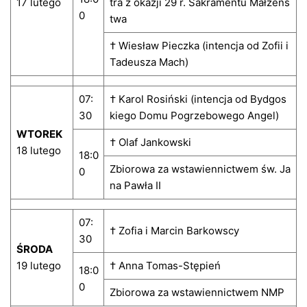
17 lutego
tra z okazji 29 r. Sakramentu Małżeńs
0
twa
† Wiesław Pieczka (intencja od Zofii i
Tadeusza Mach)
07:
† Karol Rosiński (intencja od Bydgos
30
kiego Domu Pogrzebowego Angel)
WTOREK
† Olaf Jankowski
18 lutego
18:0
Zbiorowa za wstawiennictwem św. Ja
0
na Pawła II
07:
† Zofia i Marcin Barkowscy
30
ŚRODA
19 lutego
† Anna Tomas-Stępień
18:0
0
Zbiorowa za wstawiennictwem NMP