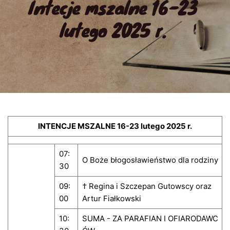
Intecje mszalne 16-23 
lutego 2025 r.
INTENCJE MSZALNE 16-23 lutego 2025 r.
07:
O Boże błogosławieństwo dla rodziny
30
09:
† Regina i Szczepan Gutowscy oraz
00
Artur Fiałkowski
10:
SUMA - ZA PARAFIAN I OFIARODAWC