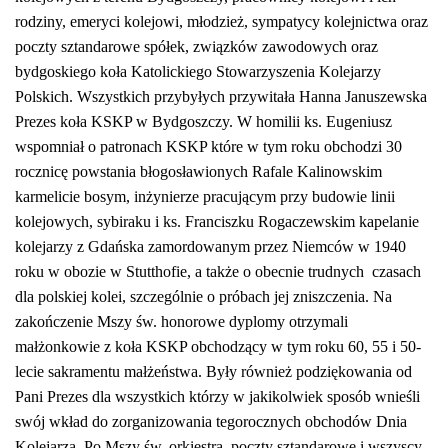
rodziny, emeryci kolejowi,
młodzież,
sympatycy kolejnictwa oraz
poczty sztandarowe
spółek, związków zawodowych
oraz
byd
goskiego koła K
atolickiego
S
towarzyszenia
K
olejarzy
P
olskich.
Wszystkich przybyłych
przywitała Hanna Januszewska
Prezes koła KSKP w Bydgoszczy. W homilii ks.
Eugeniusz
wspomniał o patronach KSKP które w tym roku obchodzi 30
rocznicę powstania błogosławionych Rafale Kalinowskim
karmelicie bosym, inżynierze pracującym przy budowie linii
kolejowych, sybiraku
i ks. Franciszku Rogaczewskim
kapelanie
kolejarzy z Gdańska
zamordowanym przez Niemców w 1940
roku w obozie w Stutthofie
,
a także o obecnie trudnych czasach
dla polskiej kolei,
szczególnie o
próbach jej
z
n
iszczenia. Na
zako
ń
czenie Mszy
św.
honorowe dypl
o
my otrzymali
małżonkowie
z koła KSKP
obchodzący w tym rok
u
60, 55
i
50-
lecie sakramentu małżeństwa.
B
yły również podziękowania od
Pani Prezes dla wszys
t
kich
którzy
w jakikolwiek sposób
wnieśli
swój wkład
do zorganizowania
tegorocznych
obchodów Dnia
Kolejarza.
Po Mszy św. orkiestra, poczty sztandarowe i
wszyscy