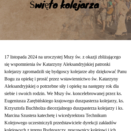
Święto kolejarza
17 listopada 2024 na u
roczystej Mszy św. z okazji zbliżającego
się
wspomnienia św Katarzyny Aleksandryjskiej
patronki
kolejarzy
zgromadzili się bydgoscy kolejarze
aby dziękować Panu
Bogu za opiekę i prosić przez wstawiennictwo św. Katarzyny
Aleksandryjskiej o potrzebne siły i opiekę na następny rok
dla
siebie i
swoich
rodzin
. We Mszy św. koncelebrowanej przez ks.
Eugeniusza Zarębińskiego
k
rajowego
d
uszpasterza
k
olejarzy,
ks.
Krzysztofa Buchholza diecezjalnego duszpasterza kolejarzy i ks.
Marcina Szustera
katechetę
i
wicedyrektora
Technikum
Kolejowego
uczestniczyli przedstawiciele dyrekcji zakładów
kolejowych z terenu Bydgoszczy, pracownicy kolejowi i ich