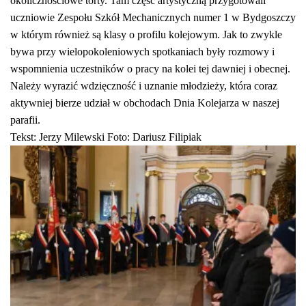
okolicznościowe torty
.
Tam c
zęść artystyczn
ą
przygotowali
uczni
owie
Zespołu Szkół
Mechaniczn
ych numer 1 w Bydgoszczy
w którym
również są klasy o profilu kolejowym
.
Jak to zwykle
bywa
przy
wielopokoleniowych
spotkaniach były
rozmowy i
wspomnienia
uczestników
o pracy na kolei
tej
dawniej i obecn
ej
.
Należy wyrazić wdzięczność i uznanie młodzieży, która coraz
aktywniej bierze udział w obchodach Dnia Kolejarza w naszej
parafii.
Tekst: Jerzy Milewski
Foto: Dariusz Filipiak