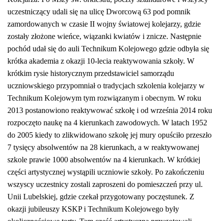
uczestniczący udali się na ulicę Dworcową
63
pod pomnik
zamordowanych w czasie II wojny światowej kolejarzy, gdzie
zostały złożone
wieńce,
wi
ązank
i
kwiatów
i znicze
.
Następnie
pochód udał się do auli Technikum Kolejowego
gdzie odbyła się
krótka akademia z okazji 10-lecia reaktywowania szkoły.
W
k
rótkim rysie historycznym przedstawiciel samorządu
uczniow
s
kiego przypo
m
niał o tradycjach szkolenia kolejarzy w
Technikum Kolejowym
tym rozwiązanym i obecnym.
W roku
2013 postanowiono reaktywować szkołę i od września 2014 roku
rozpoczęto naukę na 4 kierunkach zawodowych.
W
latach 195
2
do
2005 kiedy
to
zlikwidowano szkołę
jej mury
opuściło przeszło
7 tysięcy
absolwentów
na 28 kierunkach,
a w reaktywowanej
szkole
prawie 1000 absolwentów na 4 kierunkach.
W krótkiej
części artystycznej wystąpili uczniowie szkoły. Po zakończeniu
wszyscy uczestnicy zostali zaproszeni do pomieszczeń
przy ul.
Unii Lubelskiej, gdzie czekał przygotowany poczęstunek.
Z
okazji jubileuszy KSKP i Technikum Kolejowego były