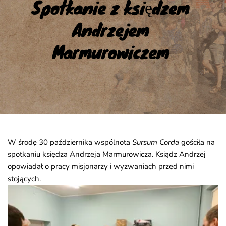
Spotkanie z księdzem 
Andrzejem 
Marmurowiczem
W środę 30 października wspólnota
Sursum Corda
gościła na
spotkaniu księdza Andrzeja Marmurowicza. Ksiądz Andrzej
opowiadał o pracy misjonarzy i wyzwaniach przed nimi
stojących.