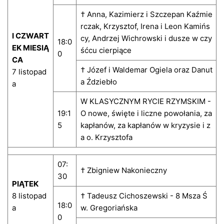
† Anna, Kazimierz i Szczepan Kaźmie
rczak, Krzysztof, Irena i Leon Kamińs
I CZWART
cy, Andrzej Wichrowski i dusze w czy
18:0
EK MIESIĄ
śćcu cierpiące
0
CA
† Józef i Waldemar Ogiela oraz Danut
7 listopad
a Ździebło
a
W KLASYCZNYM RYCIE RZYMSKIM -
19:1
O nowe, święte i liczne powołania, za
5
kapłanów, za kapłanów w kryzysie i z
a o. Krzysztofa
07:
† Zbigniew Nakonieczny
30
PIĄTEK
8 listopad
† Tadeusz Cichoszewski - 8 Msza Ś
18:0
a
w. Gregoriańska
0