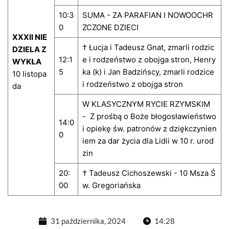
10:3
SUMA - ZA PARAFIAN I NOWOOCHR
0
ZCZONE DZIECI
XXXII NIE
† Łucja i Tadeusz Gnat, zmarli rodzic
DZIELA Z
12:1
e i rodzeństwo z obojga stron, Henry
WYKŁA
5
ka (k) i Jan Badzińscy, zmarli rodzice
10 listopa
i rodzeństwo z obojga stron
da
W KLASYCZNYM RYCIE RZYMSKIM
- Z prośbą o Boże błogosławieństwo
14:0
i opiekę św. patronów z dziękczynien
0
iem za dar życia dla Lidii w 10 r. urod
zin
20:
† Tadeusz Cichoszewski - 10 Msza Ś
00
w. Gregoriańska
31 października, 2024
14:28