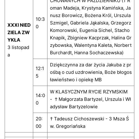
CHOWANYCH W PAŹDZIERNIKU († R
oman Madeja, Krystyna Kamińska, Ja
nusz Borowicz, Bożena Król, Urszula
10:3
Szmigel, Gabriela Jąkalska, Grzegorz
XXXI NIED
0
Komorowski, Eugenia Sichel, Stacho
ZIELA ZW
Knapik, Zbigniew Kacprzak, Halina Gr
YKŁA
zybowska, Walentyna Kaleta, Norbert
3 listopad
Burchardt, Hanna Sochaczewska)
a
Dziękczynna za dar życia Jakuba z pr
12:1
ośbą o cud uzdrowienia, Boże błogos
5
ławieństwo i opiekę MB
W KLASYCZNYM RYCIE RZYMSKIM
14:0
- † Małgorzata Bartyzel, Urszula i Wł
0
adysław Bartyzelowie
20:
† Tadeusz Cichoszewski - 3 Msza Ś
00
w. Gregoriańska