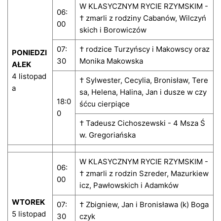
W KLASYCZNYM RYCIE RZYMSKIM -
06:
† zmarli z rodziny Cabanów, Wilczyń
00
skich i Borowiczów
07:
† rodzice Turzyńscy i Makowscy oraz
PONIEDZI
30
Monika Makowska
AŁEK
4 listopad
† Sylwester, Cecylia, Bronisław, Tere
a
sa, Helena, Halina, Jan i dusze w czy
18:0
śćcu cierpiące
0
† Tadeusz Cichoszewski - 4 Msza Ś
w. Gregoriańska
W KLASYCZNYM RYCIE RZYMSKIM -
06:
† zmarli z rodzin Szreder, Mazurkiew
00
icz, Pawłowskich i Adamków
WTOREK
07:
† Zbigniew, Jan i Bronisława (k) Boga
5 listopad
30
czyk