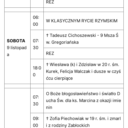
REZ
06:
W KLASYCZNYM RYCIE RZYMSKIM
00
† Tadeusz Cichoszewski - 9 Msza Ś
SOBOTA
07:
w. Gregoriańska
9 listopad
30
REZ
a
† Wiesława (k) i Zdzisław w 20 r. śm.
18:0
Kurek, Felicja Walczak i dusze w czyś
0
ćcu cierpiące
O Boże błogosławieństwo i światło D
07:
ucha Św. dla ks. Marcina z okazji imie
30
nin
09:
† Zofia Piechowiak w 19 r. śm. i zmarl
00
i z rodziny Zabłockich