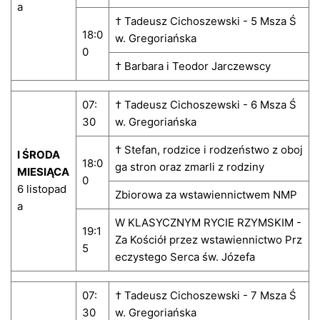
a
† Tadeusz Cichoszewski - 5 Msza Ś
18:0
w. Gregoriańska
0
† Barbara i Teodor Jarczewscy
07:
† Tadeusz Cichoszewski - 6 Msza Ś
30
w. Gregoriańska
† Stefan, rodzice i rodzeństwo z oboj
I ŚRODA
18:0
ga stron oraz zmarli z rodziny
MIESIĄCA
0
6 listopad
Zbiorowa za wstawiennictwem NMP
a
W KLASYCZNYM RYCIE RZYMSKIM -
19:1
Za Kościół przez wstawiennictwo Prz
5
eczystego Serca św. Józefa
07:
† Tadeusz Cichoszewski - 7 Msza Ś
30
w. Gregoriańska