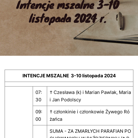
Intencje mszalne 3-10 
listopada 2024 r.
INTENCJE MSZALNE 3-10 listopada 2024
07:
† Czesława (k) i Marian Pawlak, Maria
30
i Jan Podolscy
09:
† członkinie i członkowie Żywego Ró
00
żańca
SUMA - ZA ZMARŁYCH PARAFIAN PO