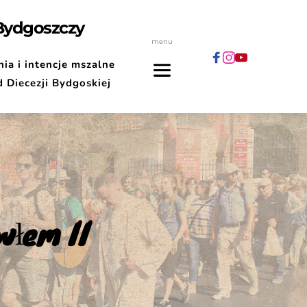
 Bydgoszczy
menu
ia i intencje mszalne
d Diecezji Bydgoskiej
włem II