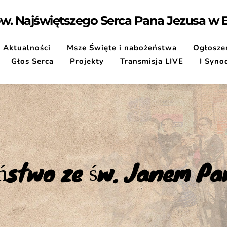
pw. Najświętszego Serca Pana Jezusa w
Aktualności
Msze Święte i nabożeństwa
Ogłoszen
Głos Serca
Projekty
Transmisja LIVE
I Syno
ństwo ze św. Janem Pa