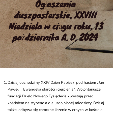
Ogłoszenia 
duszpasterskie, XXVIII 
Niedziela w ciągu roku, 13 
października A. D. 2024
Dzisiaj obchodzimy XXIV Dzień Papieski pod hasłem „Jan
Paweł II. Ewangelia starości i cierpienia”. Wolontariusze
fundacji Dzieło Nowego Tysiąclecia kwestują przed
kościołem na stypendia dla uzdolnionej młodzieży. Dzisiaj
także, odbywa się coroczne liczenie wiernych w kościele.