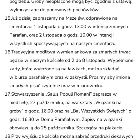
pogrzebu. Groby nieopłacone mogą być, zgodnie z ustawą,
wykorzystane do ponownych pochówków.
Już dzisiaj zapraszamy na Msze św. odprawione na
cmentarzu: 1 listopada o godz. 13.00 w intencji zmarłych
Parafian, oraz 2 listopada o godz. 10.00 w intencji
wszystkich spoczywających na naszym cmentarzu.
Tradycyjna modlitwa wymieniankowa za zmarłych trwać
będzie w naszym kościele od 2 do 8 listopada. Wypełnione
karty, które wyłożone są na ławkach, można składać
w biurze parafialnym oraz w zakrystii. Prosimy aby imiona
zmarłych pisać czytelnie oraz w mianowniku.
Stowarzyszenie „Salus Populi Romani” zaprasza w
niedzielę, 27 października, na warsztaty „Wiązanki na
groby” o godz. 16.00 oraz na „Bal Wszystkich Świętych” o
godz. 16.30 w Domu Parafialnym. Zapisy na wiązanki
obowiązują do 25 października. Szczegóły na plakacie.
Przy wyjściu z kościoła można zabrać przedruki ciekawych