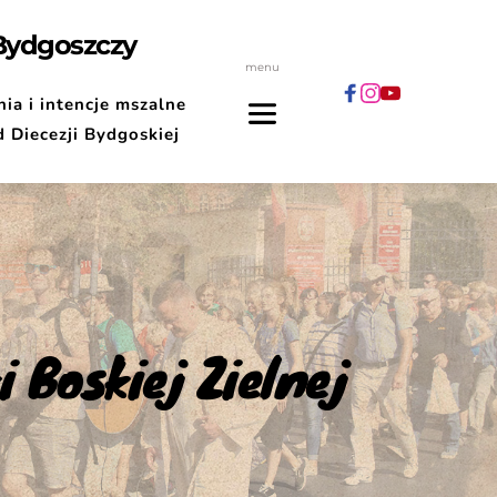
 Bydgoszczy
menu
ia i intencje mszalne
d Diecezji Bydgoskiej
 Boskiej Zielnej