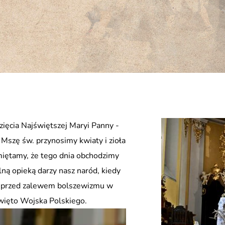
ięcia Najświętszej Maryi Panny -
 Mszę św. przynosimy kwiaty i zioła
miętamy, że tego dnia obchodzimy
ną opieką darzy nasz naród, kiedy
pę przed zalewem bolszewizmu w
więto Wojska Polskiego.