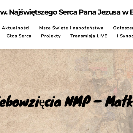
pw. Najświętszego Serca Pana Jezusa w
Aktualności
Msze Święte i nabożeństwa
Ogłoszen
Głos Serca
Projekty
Transmisja LIVE
I Syno
ebowzięcia NMP – Matki