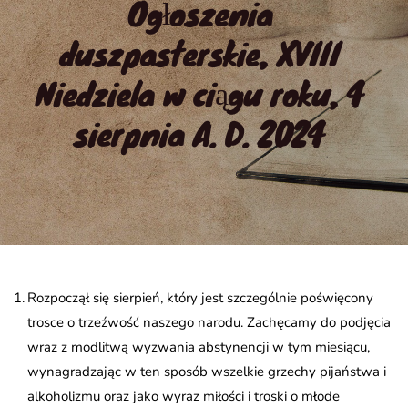
Ogłoszenia 
duszpasterskie, XVIII 
Niedziela w ciągu roku, 4 
sierpnia A. D. 2024
Rozpoczął się sierpień, który jest szczególnie poświęcony
trosce o trzeźwość naszego narodu. Zachęcamy do podjęcia
wraz z modlitwą wyzwania abstynencji w tym miesiącu,
wynagradzając w ten sposób wszelkie grzechy pijaństwa i
alkoholizmu oraz jako wyraz miłości i troski o młode