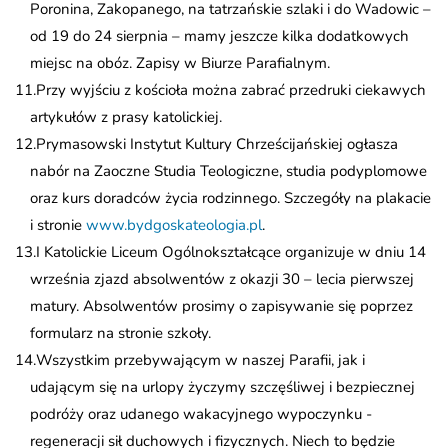
Poronina, Zakopanego, na tatrzańskie szlaki i do Wadowic –
od 19 do 24 sierpnia – mamy jeszcze kilka dodatkowych
miejsc na obóz. Zapisy w Biurze Parafialnym.
Przy wyjściu z kościoła można zabrać przedruki ciekawych
artykułów z prasy katolickiej.
Prymasowski Instytut Kultury Chrześcijańskiej ogłasza
nabór na Zaoczne Studia Teologiczne, studia podyplomowe
oraz kurs doradców życia rodzinnego. Szczegóły na plakacie
i stronie
www.bydgoskateologia.pl
.
I Katolickie Liceum Ogólnokształcące organizuje w dniu 14
września zjazd absolwentów z okazji 30 – lecia pierwszej
matury. Absolwentów prosimy o zapisywanie się poprzez
formularz na stronie szkoły.
Wszystkim przebywającym w naszej Parafii, jak i
udającym się na urlopy życzymy szczęśliwej i bezpiecznej
podróży oraz udanego wakacyjnego wypoczynku -
regeneracji sił duchowych i fizycznych. Niech to będzie