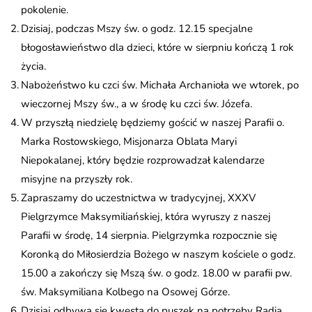
pokolenie.
Dzisiaj, podczas Mszy św. o godz. 12.15 specjalne
błogosławieństwo dla dzieci, które w sierpniu kończą 1 rok
życia.
Nabożeństwo ku czci św. Michała Archanioła we wtorek, po
wieczornej Mszy św., a w środę ku czci św. Józefa.
W przyszłą niedzielę będziemy gościć w naszej Parafii o.
Marka Rostowskiego, Misjonarza Oblata Maryi
Niepokalanej, który będzie rozprowadzał kalendarze
misyjne na przyszły rok.
Zapraszamy do uczestnictwa w tradycyjnej, XXXV
Pielgrzymce Maksymiliańskiej, która wyruszy z naszej
Parafii w środę, 14 sierpnia. Pielgrzymka rozpocznie się
Koronką do Miłosierdzia Bożego w naszym kościele o godz.
15.00 a zakończy się Mszą św. o godz. 18.00 w parafii pw.
św. Maksymiliana Kolbego na Osowej Górze.
Dzisiaj odbywa się kwesta do puszek na potrzeby Radia