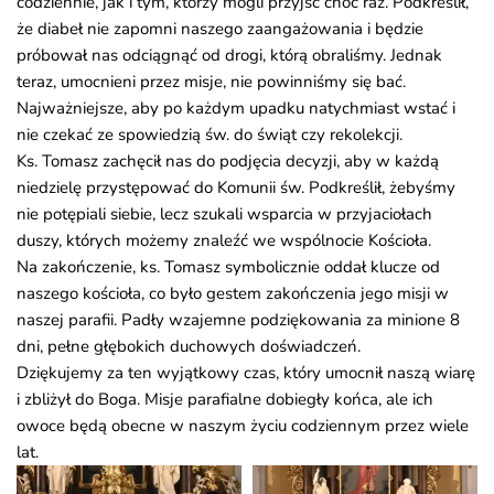
codziennie, jak i tym, którzy mogli przyjść choć raz. Podkreślił,
że diabeł nie zapomni naszego zaangażowania i będzie
próbował nas odciągnąć od drogi, którą obraliśmy. Jednak
teraz, umocnieni przez misje, nie powinniśmy się bać.
Najważniejsze, aby po każdym upadku natychmiast wstać i
nie czekać ze spowiedzią św. do świąt czy rekolekcji.
Ks. Tomasz zachęcił nas do podjęcia decyzji, aby w każdą
niedzielę przystępować do Komunii św. Podkreślił, żebyśmy
nie potępiali siebie, lecz szukali wsparcia w przyjaciołach
duszy, których możemy znaleźć we wspólnocie Kościoła.
Na zakończenie, ks. Tomasz symbolicznie oddał klucze od
naszego kościoła, co było gestem zakończenia jego misji w
naszej parafii. Padły wzajemne podziękowania za minione 8
dni, pełne głębokich duchowych doświadczeń.
Dziękujemy za ten wyjątkowy czas, który umocnił naszą wiarę
i zbliżył do Boga. Misje parafialne dobiegły końca, ale ich
owoce będą obecne w naszym życiu codziennym przez wiele
lat.