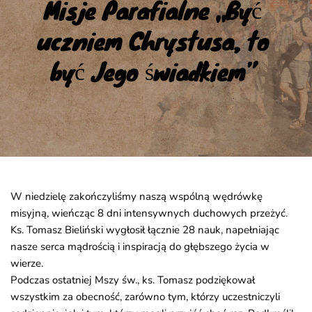
Misje Parafialne „Być 
uczniem Chrystusa, to 
być Jego świadkiem”
W niedzielę zakończyliśmy naszą wspólną wędrówkę
misyjną, wieńcząc 8 dni intensywnych duchowych przeżyć.
Ks. Tomasz Bieliński wygłosił łącznie 28 nauk, napełniając
nasze serca mądrością i inspiracją do głębszego życia w
wierze.
Podczas ostatniej Mszy św., ks. Tomasz podziękował
wszystkim za obecność, zarówno tym, którzy uczestniczyli