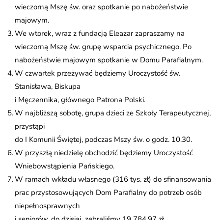
wieczorną Mszę św. oraz spotkanie po nabożeństwie
majowym.
We wtorek, wraz z fundacją Eleazar zapraszamy na
wieczorną Mszę św. grupę wsparcia psychicznego. Po
nabożeństwie majowym spotkanie w Domu Parafialnym.
W czwartek przeżywać będziemy Uroczystość św.
Stanisława, Biskupa
i Męczennika, głównego Patrona Polski.
W najbliższą sobotę, grupa dzieci ze Szkoły Terapeutycznej,
przystąpi
do I Komunii Świętej, podczas Mszy św. o godz. 10.30.
W przyszłą niedzielę obchodzić będziemy Uroczystość
Wniebowstąpienia Pańskiego.
W ramach wkładu własnego (316 tys. zł) do sfinansowania
prac przystosowujących Dom Parafialny do potrzeb osób
niepełnosprawnych
i seniorów, do dzisiaj, zebraliśmy 19 784,97 zł.