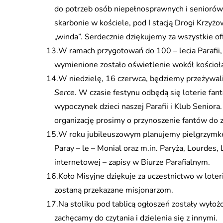
do potrzeb osób niepełnosprawnych i seniorów,
skarbonie w kościele, pod I stacją Drogi Krzyżo
„winda”. Serdecznie dziękujemy za wszystkie ofi
W ramach przygotowań do 100 – lecia Parafii,
wymienione zostało oświetlenie wokół kościoła
W niedzielę, 16 czerwca, będziemy przeżywali
Serce
. W czasie festynu odbędą się loterie fan
wypoczynek dzieci naszej Parafii i Klub Seniora
organizację prosimy o przynoszenie fantów do za
W roku jubileuszowym planujemy pielgrzymkę 
Paray – le – Monial oraz m.in. Paryża, Lourdes, 
internetowej – zapisy w Biurze Parafialnym.
Koło Misyjne dziękuje za uczestnictwo w loteri
zostaną przekazane misjonarzom.
Na stoliku pod tablicą ogłoszeń zostały wyłoż
zachęcamy do czytania i dzielenia się z innymi.