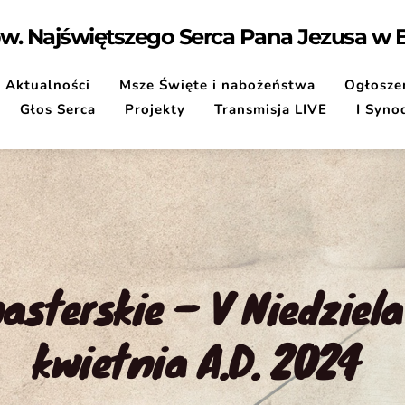
pw. Najświętszego Serca Pana Jezusa w
Aktualności
Msze Święte i nabożeństwa
Ogłoszen
Głos Serca
Projekty
Transmisja LIVE
I Syno
sterskie – V Niedziela
kwietnia A.D. 2024