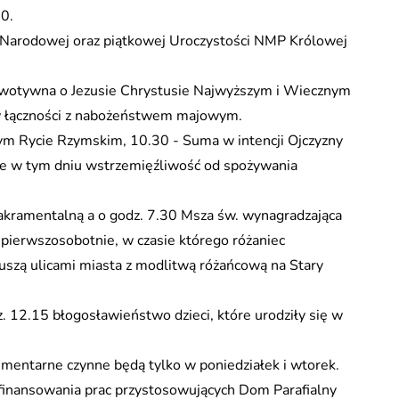
0.
i Narodowej oraz piątkowej Uroczystości NMP Królowej
. wotywna o Jezusie Chrystusie Najwyższym i Wiecznym
 łączności z nabożeństwem majowym.
nym Rycie Rzymskim, 10.30 - Suma w intencji Ojczyzny
zuje w tym dniu wstrzemięźliwość od spożywania
akramentalną a o godz. 7.30 Msza św. wynagradzająca
ierwszosobotnie, w czasie którego różaniec
szą ulicami miasta z modlitwą różańcową na Stary
. 12.15 błogosławieństwo dzieci, które urodziły się w
mentarne czynne będą tylko w poniedziałek i wtorek.
finansowania prac przystosowujących Dom Parafialny