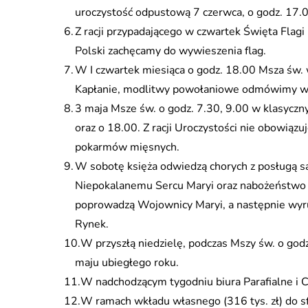
uroczystość odpustową 7 czerwca, o godz. 17.0
Z racji przypadającego w czwartek Święta Flag
Polski zachęcamy do wywieszenia flag.
W I czwartek miesiąca o godz. 18.00 Msza św
Kapłanie, modlitwy powołaniowe odmówimy w
3 maja Msze św. o godz. 7.30, 9.00 w klasycz
oraz o 18.00. Z racji Uroczystości nie obowią
pokarmów mięsnych.
W sobotę księża odwiedzą chorych z posługą s
Niepokalanemu Sercu Maryi oraz nabożeństwo p
poprowadzą Wojownicy Maryi, a następnie wyru
Rynek.
W przyszłą niedzielę, podczas Mszy św. o godz
maju ubiegłego roku.
W nadchodzącym tygodniu biura Parafialne i C
W ramach wkładu własnego (316 tys. zł) do s