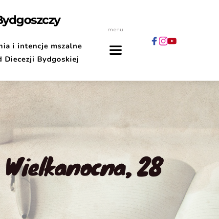
 Bydgoszczy
menu
ia i intencje mszalne
d Diecezji Bydgoskiej
 Wielkanocna, 28 