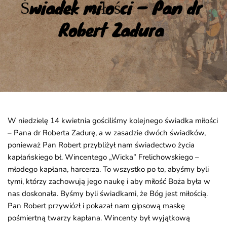
Świadek miłości – Pan dr 
Robert Zadura
W niedzielę 14 kwietnia gościliśmy kolejnego świadka miłości
– Pana dr Roberta Zadurę, a w zasadzie dwóch świadków,
ponieważ Pan Robert przybliżył nam świadectwo życia
kapłańskiego bł. Wincentego „Wicka” Frelichowskiego –
młodego kapłana, harcerza. To wszystko po to, abyśmy byli
tymi, którzy zachowują jego naukę i aby miłość Boża była w
nas doskonała. Byśmy byli świadkami, że Bóg jest miłością.
Pan Robert przywiózł i pokazał nam gipsową maskę
pośmiertną twarzy kapłana. Wincenty był wyjątkową