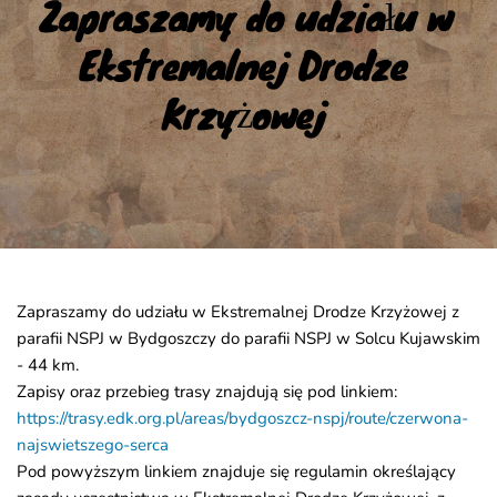
Zapraszamy do udziału w 
Ekstremalnej Drodze 
Krzyżowej
Zapraszamy do udziału w Ekstremalnej Drodze Krzyżowej z
parafii NSPJ w Bydgoszczy do parafii NSPJ w Solcu Kujawskim
- 44 km.
Zapisy oraz przebieg trasy znajdują się pod linkiem:
https://trasy.edk.org.pl/areas/bydgoszcz-nspj/route/czerwona-
najswietszego-serca
Pod powyższym linkiem znajduje się regulamin określający