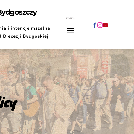
 Bydgoszczy
menu
ia i intencje mszalne
d Diecezji Bydgoskiej
icy