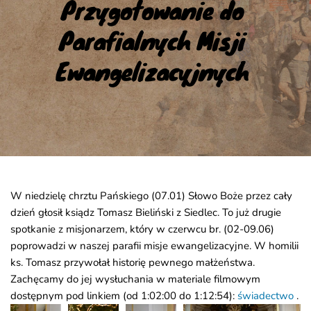
Przygotowanie do 
Parafialnych Misji 
Ewangelizacyjnych
W niedzielę chrztu Pańskiego (07.01) Słowo Boże przez cały
dzień głosił ksiądz Tomasz Bieliński z Siedlec. To już drugie
spotkanie z misjonarzem, który w czerwcu br. (02-09.06)
poprowadzi w naszej parafii misje ewangelizacyjne. W homilii
ks. Tomasz przywołał historię pewnego małżeństwa.
Zachęcamy do jej wysłuchania w materiale filmowym
dostępnym pod linkiem (od 1:02:00 do 1:12:54):
świadectwo
.