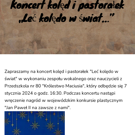
Koncert kolęd i pastorałek 
„Leć kolędo w świat…”
Zapraszamy na koncert kolęd i pastorałek "Leć kolędo w
świat" w wykonaniu zespołu wokalnego oraz nauczycieli z
Przedszkola nr 80 "Królestwo Maciusia", który odbędzie się 7
stycznia 2024 o godz. 16:30. Podczas koncertu nastąpi
wręczenie nagród w wojewódzkim konkursie plastycznym
"Jan Paweł II na zawsze z nami".