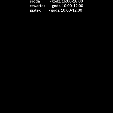
środa             - godz. 16:00-18:00
czwartek      - godz. 10:00-12:00
piątek           - godz. 10:00-12:00