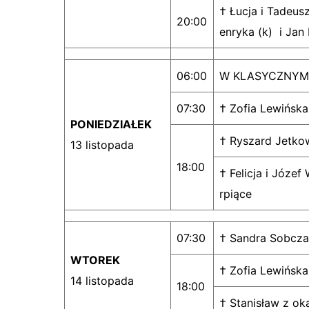
† Łucja i Tadeus
20:00
enryka (k) i Jan
06:00
W KLASYCZNYM 
07:30
† Zofia Lewińska
PONIEDZIAŁEK
† Ryszard Jetkow
13 listopada
18:00
† Felicja i Józef
rpiące
07:30
† Sandra Sobczak
WTOREK
† Zofia Lewińska
14 listopada
18:00
† Stanisław z oka