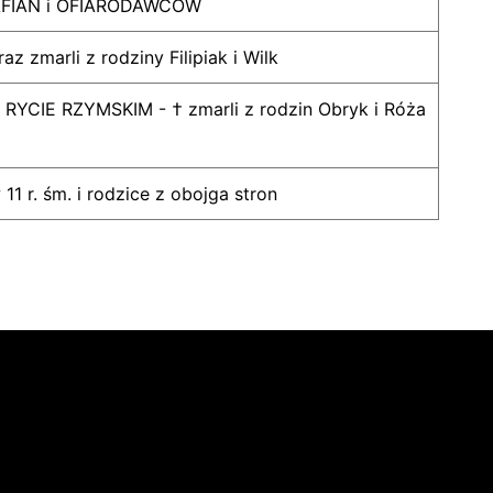
AFIAN i OFIARODAWCÓW
raz zmarli z rodziny Filipiak i Wilk
CIE RZYMSKIM - † zmarli z rodzin Obryk i Róża
11 r. śm. i rodzice z obojga stron