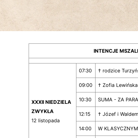
INTENCJE MSZALNE
07:30
† rodzice Turzy
09:00
† Zofia Lewińska
10:30
SUMA - ZA PARA
XXXII NIEDZIELA
ZWYKŁA
12:15
† Józef i Waldem
12 listopada
14:00
W KLASYCZNYM 