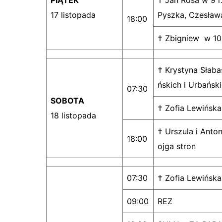
PIĄTEK
† Jan Rosa w 9 r
17 listopada
Pyszka, Czesława
18:00
† Zbigniew w 10 
† Krystyna Słabas
ńskich i Urbańsk
07:30
SOBOTA
† Zofia Lewińska
18 listopada
† Urszula i Anto
18:00
ojga stron
07:30
† Zofia Lewińska
09:00
REZ