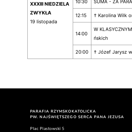
10:30
SUMA - ZA PAR
XXXIII NIEDZIELA
ZWYKŁA
12:15
† Karolina Wilk o
19 listopada
W KLASYCZNYM RY
14:00
ńskich
20:00
† Józef Jarysz w 
PARAFIA RZYMSKOKATOLICKA
PW. NAJŚWIĘTSZEGO SERCA PANA JEZUSA 
Plac Piastowski 5 