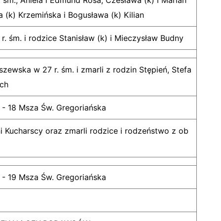
. śm., Aniela i Edmund Rosa, Czesława (k) i Marian
 (k) Krzemińska i Bogusława (k) Kilian
r. śm. i rodzice Stanisław (k) i Mieczysław Budny
zewska w 27 r. śm. i zmarli z rodzin Stępień, Stefa
ich
 - 18 Msza Św. Gregoriańska
ni Kucharscy oraz zmarli rodzice i rodzeństwo z ob
 - 19 Msza Św. Gregoriańska