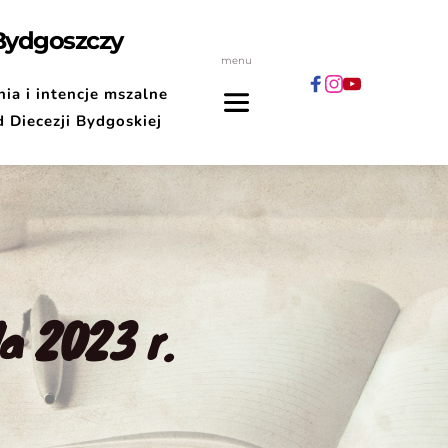
 Bydgoszczy
menu
ia i intencje mszalne
d Diecezji Bydgoskiej
a 2023 r.