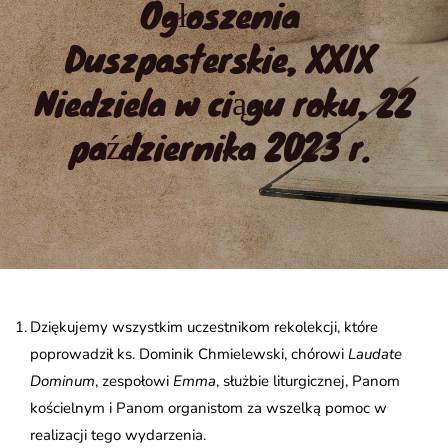
Ogłoszenia 
Duszpasterskie, XXIX 
Niedziela w ciągu roku, 22 
października 2023 r.
Dziękujemy wszystkim uczestnikom rekolekcji, które
poprowadził ks. Dominik Chmielewski, chórowi
Laudate
Dominum
, zespołowi
Emma
, służbie liturgicznej, Panom
kościelnym i Panom organistom za wszelką pomoc w
realizacji tego wydarzenia.