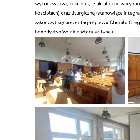
wykonawców), kościelną i sakralną (utwory m
kościołach) oraz liturgiczną (stanowiącą integ
zakończył się prezentacją śpiewu Chorału Gre
benedyktynów z klasztoru w Tyńcu.