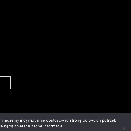
nim możemy indywidualnie dostosować stronę do twoich potrzeb.
ie będą zbierane żadne informacje.