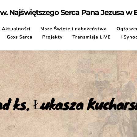
pw. Najświętszego Serca Pana Jezusa w
Aktualności
Msze Święte i nabożeństwa
Ogłoszen
Głos Serca
Projekty
Transmisja LIVE
I Syno
d ks. Łukasza Kuchars