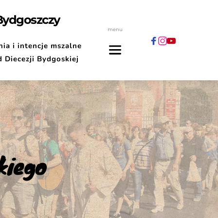
 Bydgoszczy
menu
ia i intencje mszalne
d Diecezji Bydgoskiej
kiego