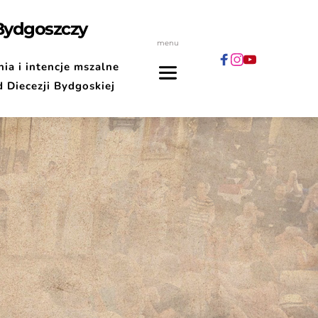
 Bydgoszczy
menu
ia i intencje mszalne
d Diecezji Bydgoskiej